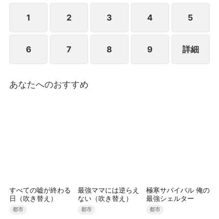
は強硬に離婚を宣言し、方家への復讐を始めた。その
後、秦羽は五年前に仕組まれた一夜の過ちによって、
1
2
3
4
5
自分に娘がいたことを知った。娘の母夏暁薇(シャ・
ショウウイ)は未婚のまま妊娠したことで家族に見捨
6
7
8
9
詳細
てられ、一人で娘を育てながら苦しい生活を送ってい
た。秦羽は再び警備員に扮し、偽装結婚という形で夏
暁薇の会社に入り込んだ。その後、妻と娘を守る償い
の日々が始まった――
あなたへのおすすめ
すべての嘘が終わる
最強ママには逆らえ
極寒サバイバル 俺の
日（吹き替え）
ない（吹き替え）
最強シェルター
都市
都市
都市