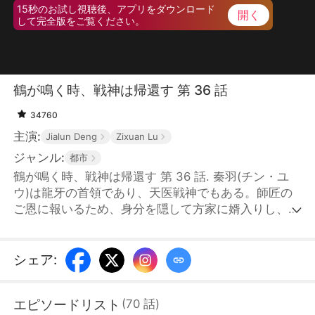
15秒のお試し視聴後、アプリをダウンロード
開く
して完全版をご覧ください。
鶴が鳴く時、戦神は帰還す 第 36 話
34760
主演:
Jialun Deng
Zixuan Lu
ジャンル:
都市
鶴が鳴く時、戦神は帰還す 第 36 話. 秦羽(チン・ユ
ウ)は龍牙の首領であり、天医戦神でもある。師匠の
ご恩に報いるため、身分を隠して方家に婿入りし、警
備員として十年間、貧困にあえぐ方家を地方一の豪族
へと導いた。十年の間に、妻の方媛媛(ファン・ユエ
ンユエン)に浮気されただけでなく、方家親子揃って
シェア
:
母を死に追い詰められた。方家から散々屈辱を受けた
秦羽は、十年の約束が満ちた日、方家の祝賀会で自ら
エピソードリスト
(
70
話
)
の正体を明かした。龍牙の戦士たちがひれ伏す中、彼