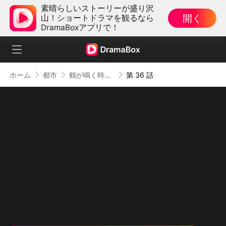
素晴らしいストーリーが盛り沢
開く
山！ショートドラマを観るなら
DramaBoxアプリで！
ホーム
都市
鶴が鳴く時、戦神は帰還す
第 36 話