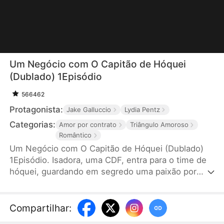
Um Negócio com O Capitão de Hóquei
(Dublado) 1Episódio
566462
Protagonista:
Jake Galluccio
Lydia Pentz
Categorias:
Amor por contrato
Triângulo Amoroso
Romântico
Um Negócio com O Capitão de Hóquei (Dublado)
1Episódio. Isadora, uma CDF, entra para o time de
hóquei, guardando em segredo uma paixão por
Leo. Após uma rejeição, ela faz um acordo com o
capitão do time, Tiago para ele a ajudar conquistar
Leo. Isadora se transforma e ganha confiança.
Compartilhar
:
Faíscas começam a surgir entre ela e Tiago. No