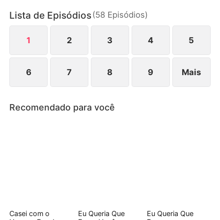
entanto, segredos, sabotagens e sentimentos que
Lista de Episódios
(
58
Episódios
)
mudam de direção complicam tudo.
1
2
3
4
5
6
7
8
9
Mais
Recomendado para você
Casei com o
Eu Queria Que
Eu Queria Que