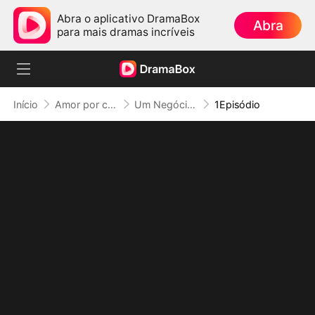
Abra o aplicativo DramaBox
Abra
para mais dramas incríveis
Início
Amor por contrato
Um Negócio com O Capitão de Hóquei (Dublado)
1Episódio