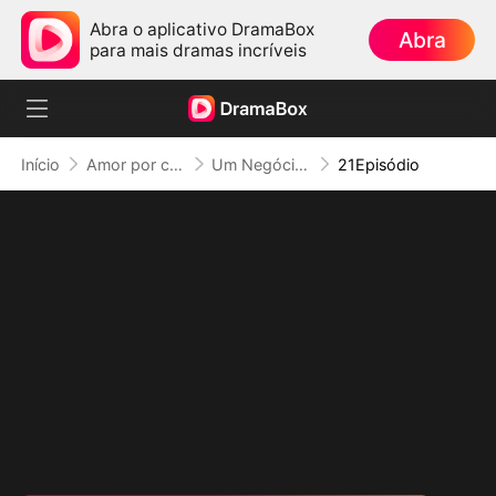
Abra o aplicativo DramaBox
Abra
para mais dramas incríveis
Início
Amor por contrato
Um Negócio com O Capitão de Hóquei (Dublado)
21Episódio