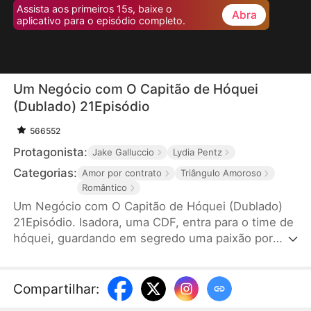
Assista aos primeiros 15s, baixe o
Abra
aplicativo para o episódio completo.
Um Negócio com O Capitão de Hóquei
(Dublado) 21Episódio
566552
Protagonista:
Jake Galluccio
Lydia Pentz
Categorias:
Amor por contrato
Triângulo Amoroso
Romântico
Um Negócio com O Capitão de Hóquei (Dublado)
21Episódio. Isadora, uma CDF, entra para o time de
hóquei, guardando em segredo uma paixão por
Leo. Após uma rejeição, ela faz um acordo com o
capitão do time, Tiago para ele a ajudar conquistar
Leo. Isadora se transforma e ganha confiança.
Compartilhar
:
Faíscas começam a surgir entre ela e Tiago. No