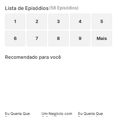
entanto, segredos, sabotagens e sentimentos que
Lista de Episódios
(
58
Episódios
)
mudam de direção complicam tudo.
1
2
3
4
5
6
7
8
9
Mais
Recomendado para você
Eu Queria Que
Um Negócio com
Eu Queria Que