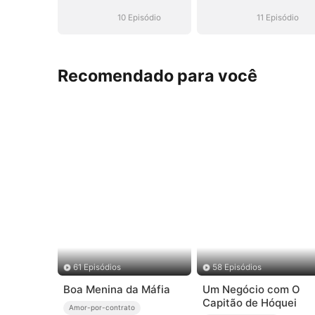
Hóquei (Dublado)
Hóquei (Dubla
10 Episódio
11 Episódio
Recomendado para você
61 Episódios
58 Episódios
Boa Menina da Máfia
Um Negócio com O
Capitão de Hóquei
Amor-por-contrato