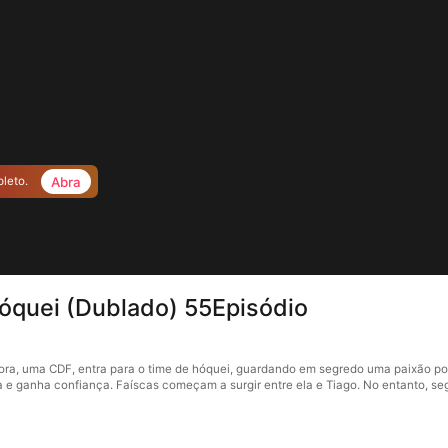
Abra
pleto.
óquei (Dublado) 55Episódio
ra, uma CDF, entra para o time de hóquei, guardando em segredo uma paixão por
rma e ganha confiança. Faíscas começam a surgir entre ela e Tiago. No entanto,