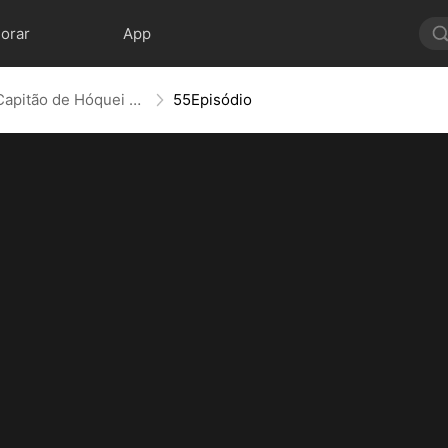
lorar
App
Um Negócio com O Capitão de Hóquei (Dublado)
55Episódio