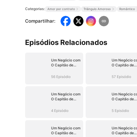
Categorias:
Amor por contrato
Triângulo Amoroso
Romântico
Compartilhar
:
Episódios Relacionados
Um Negócio com
Um Negócio c
O Capitão de
O Capitão de
Hóquei (Dublado)
Hóquei (Dubla
56 Episódio
57 Episódio
Um Negócio com
Um Negócio c
O Capitão de
O Capitão de
Hóquei (Dublado)
Hóquei (Dubla
4 Episódio
5 Episódio
Um Negócio com
Um Negócio c
O Capitão de
O Capitão de