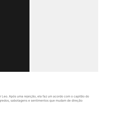
 Leo. Após uma rejeição, ela faz um acordo com o capitão do
 segredos, sabotagens e sentimentos que mudam de direção