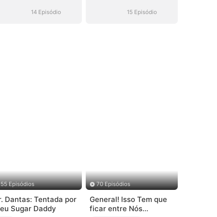
Hóquei (Dublado)
Hóquei (Dublado)
14 Episódio
15 Episódio
55 Episódios
70 Episódios
r. Dantas: Tentada por
General! Isso Tem que
eu Sugar Daddy
ficar entre Nós...