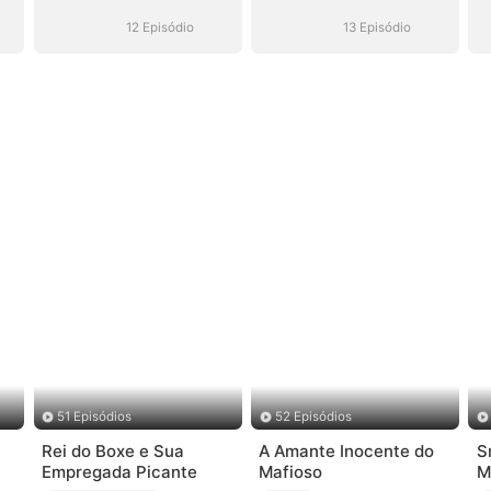
do)
Hóquei (Dublado)
Hóquei (Dublado)
12 Episódio
13 Episódio
51 Episódios
52 Episódios
Rei do Boxe e Sua
A Amante Inocente do
S
Empregada Picante
Mafioso
M