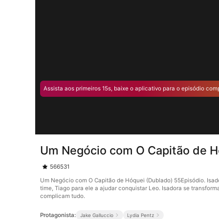
Assista aos primeiros 15s, baixe o aplicativo para o episódio com
Um Negócio com O Capitão de H
566531
Um Negócio com O Capitão de Hóquei (Dublado) 55Episódio. Isado
time, Tiago para ele a ajudar conquistar Leo. Isadora se transfo
complicam tudo.
Protagonista:
Jake Galluccio
Lydia Pentz