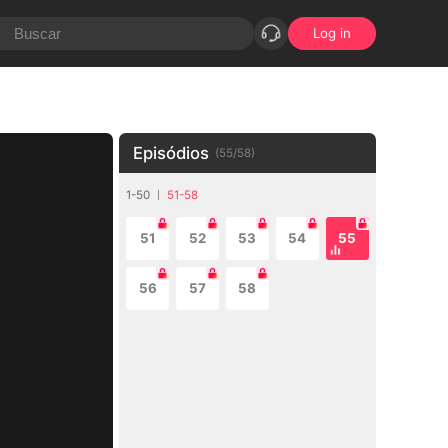
Log in
Episódios
(
55
/
58
)
1-50
51-58
51
52
53
54
55
56
57
58