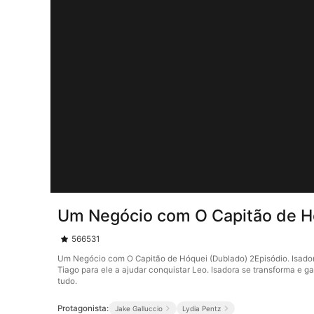
Um Negócio com O Capitão de H
566531
Um Negócio com O Capitão de Hóquei (Dublado) 2Episódio. Isadora
Tiago para ele a ajudar conquistar Leo. Isadora se transforma e
tudo.
Protagonista:
Jake Galluccio
Lydia Pentz