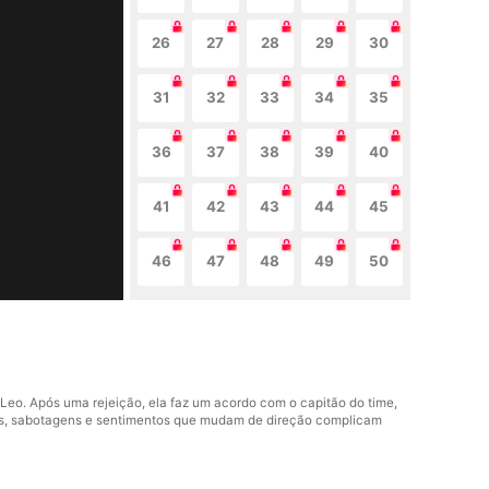
26
27
28
29
30
31
32
33
34
35
36
37
38
39
40
41
42
43
44
45
46
47
48
49
50
eo. Após uma rejeição, ela faz um acordo com o capitão do time,
edos, sabotagens e sentimentos que mudam de direção complicam