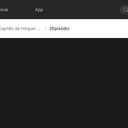
lorar
App
Um Negócio com O Capitão de Hóquei (Dublado)
2Episódio