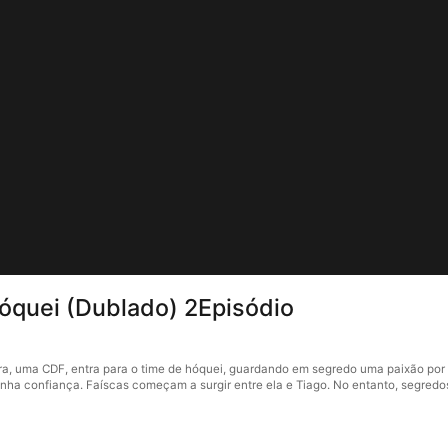
óquei (Dublado) 2Episódio
, uma CDF, entra para o time de hóquei, guardando em segredo uma paixão por L
 ganha confiança. Faíscas começam a surgir entre ela e Tiago. No entanto, segr