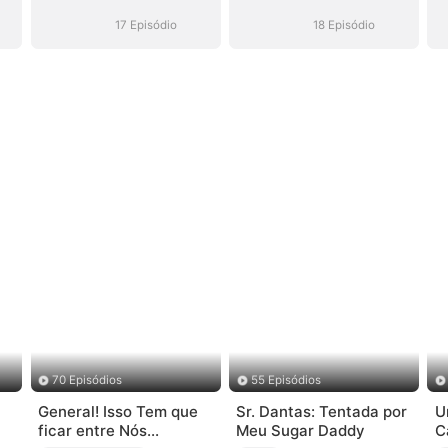
do)
Hóquei (Dublado)
Hóquei (Dublado)
17 Episódio
18 Episódio
70 Episódios
55 Episódios
General! Isso Tem que
Sr. Dantas: Tentada por
U
ficar entre Nós...
Meu Sugar Daddy
C