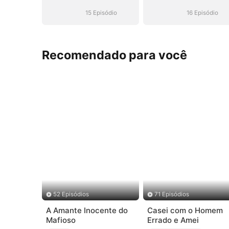
Hóquei (Dublado)
Hóquei (Dubla
15 Episódio
16 Episódio
Recomendado para você
52 Episódios
71 Episódios
A Amante Inocente do
Casei com o Homem
Mafioso
Errado e Amei