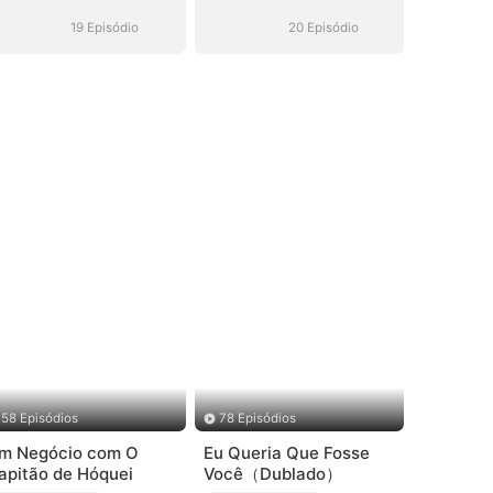
Hóquei (Dublado)
Hóquei (Dublado)
19 Episódio
20 Episódio
58 Episódios
78 Episódios
m Negócio com O
Eu Queria Que Fosse
apitão de Hóquei
Você（Dublado）