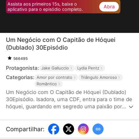
Assista aos primeiros 15s, baixe o
Abra
aplicativo para o episódio completo.
Um Negócio com O Capitão de Hóquei
(Dublado) 30Episódio
566495
Protagonista:
Jake Galluccio
Lydia Pentz
Categorias:
Amor por contrato
Triângulo Amoroso
Romântico
Um Negócio com O Capitão de Hóquei (Dublado)
30Episódio. Isadora, uma CDF, entra para o time de
hóquei, guardando em segredo uma paixão por
Leo. Após uma rejeição, ela faz um acordo com o
capitão do time, Tiago para ele a ajudar conquistar
Leo. Isadora se transforma e ganha confiança.
Compartilhar
:
Faíscas começam a surgir entre ela e Tiago. No