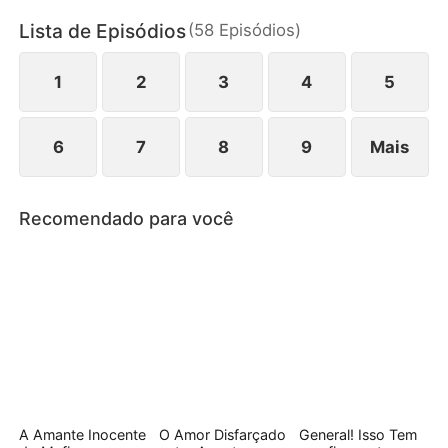
entanto, segredos, sabotagens e sentimentos que
Lista de Episódios
(
58
Episódios
)
mudam de direção complicam tudo.
1
2
3
4
5
6
7
8
9
Mais
Recomendado para você
A Amante Inocente
O Amor Disfarçado
General! Isso Tem