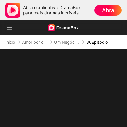
Abra o aplicativo DramaBox
Abra
para mais dramas incríveis
Início
Amor por contrato
Um Negócio com O Capitão de Hóquei (Dublado)
30Episódio