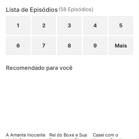
entanto, segredos, sabotagens e sentimentos que
Lista de Episódios
(
58
Episódios
)
mudam de direção complicam tudo.
1
2
3
4
5
6
7
8
9
Mais
Recomendado para você
A Amante Inocente
Rei do Boxe e Sua
Casei com o