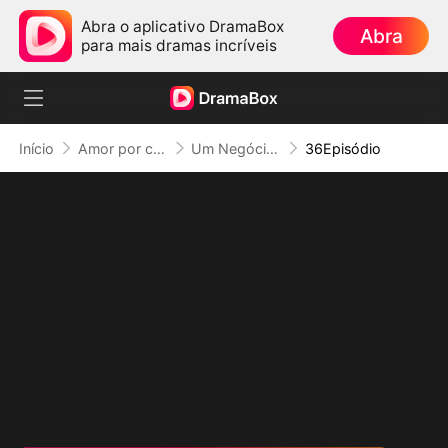
Abra o aplicativo DramaBox
Abra
para mais dramas incríveis
Início
Amor por contrato
Um Negócio com O Capitão de Hóquei (Dublado)
36Episódio