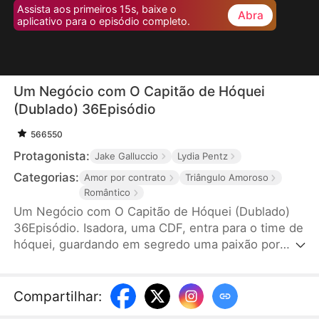
Assista aos primeiros 15s, baixe o
Abra
aplicativo para o episódio completo.
Um Negócio com O Capitão de Hóquei
(Dublado) 36Episódio
566550
Protagonista:
Jake Galluccio
Lydia Pentz
Categorias:
Amor por contrato
Triângulo Amoroso
Romântico
Um Negócio com O Capitão de Hóquei (Dublado)
36Episódio. Isadora, uma CDF, entra para o time de
hóquei, guardando em segredo uma paixão por
Leo. Após uma rejeição, ela faz um acordo com o
capitão do time, Tiago para ele a ajudar conquistar
Leo. Isadora se transforma e ganha confiança.
Compartilhar
:
Faíscas começam a surgir entre ela e Tiago. No