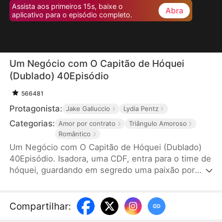
Assista aos primeiros 15s, baixe o
Abra
aplicativo para o episódio completo.
Um Negócio com O Capitão de Hóquei
(Dublado) 40Episódio
566481
Protagonista:
Jake Galluccio
Lydia Pentz
Categorias:
Amor por contrato
Triângulo Amoroso
Romântico
Um Negócio com O Capitão de Hóquei (Dublado)
40Episódio. Isadora, uma CDF, entra para o time de
hóquei, guardando em segredo uma paixão por
Leo. Após uma rejeição, ela faz um acordo com o
capitão do time, Tiago para ele a ajudar conquistar
Leo. Isadora se transforma e ganha confiança.
Compartilhar
:
Faíscas começam a surgir entre ela e Tiago. No