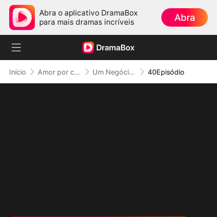
Abra o aplicativo DramaBox
Abra
para mais dramas incríveis
Início
Amor por contrato
Um Negócio com O Capitão de Hóquei (Dublado)
40Episódio