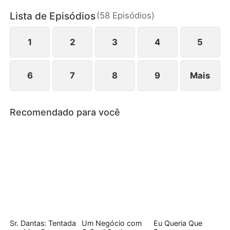
entanto, segredos, sabotagens e sentimentos que
Lista de Episódios
(
58
Episódios
)
mudam de direção complicam tudo.
1
2
3
4
5
6
7
8
9
Mais
Recomendado para você
Sr. Dantas: Tentada
Um Negócio com
Eu Queria Que