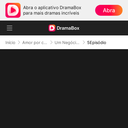
Abra o aplicativo DramaBox
Abra
para mais dramas incríveis
Início
Amor por contrato
Um Negócio com O Capitão de Hóquei (Dublado)
5Episódio