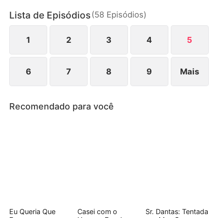
entanto, segredos, sabotagens e sentimentos que
Lista de Episódios
(
58
Episódios
)
mudam de direção complicam tudo.
1
2
3
4
5
6
7
8
9
Mais
Recomendado para você
Eu Queria Que
Casei com o
Sr. Dantas: Tentada