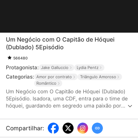
Um Negócio com O Capitão de Hóquei
(Dublado) 5Episódio
566480
Protagonista:
Jake Galluccio
Lydia Pentz
Categorias:
Amor por contrato
Triângulo Amoroso
Romântico
Um Negócio com O Capitão de Hóquei (Dublado)
5Episódio. Isadora, uma CDF, entra para o time de
hóquei, guardando em segredo uma paixão por
Leo. Após uma rejeição, ela faz um acordo com o
capitão do time, Tiago para ele a ajudar conquistar
Leo. Isadora se transforma e ganha confiança.
Compartilhar
:
Faíscas começam a surgir entre ela e Tiago. No