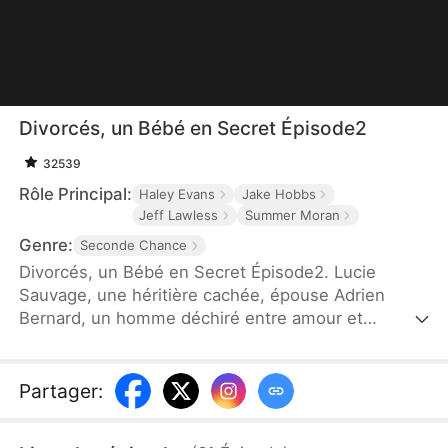
Divorcés, un Bébé en Secret Épisode2
32539
Rôle Principal:
Haley Evans
Jake Hobbs
Jeff Lawless
Summer Moran
Genre:
Seconde Chance
Divorcés, un Bébé en Secret Épisode2. Lucie
Sauvage, une héritière cachée, épouse Adrien
Bernard, un homme déchiré entre amour et
méfiance. Sous les apparences d'un mariage
parfait se cachent des secrets, des blessures
profondes et des trahisons inattendues. Quand les
Partager
:
fantômes du passé resurgissent et que les vérités
éclatent, leur amour survivra-t-il aux mensonges...