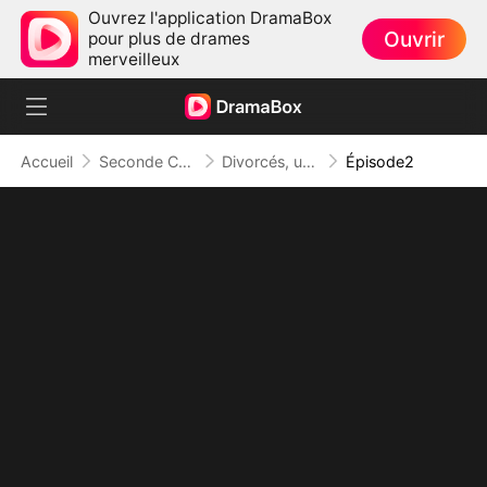
Ouvrez l'application DramaBox
Ouvrir
pour plus de drames
merveilleux
Accueil
Seconde Chance
Divorcés, un Bébé en Secret
Épisode2