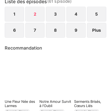
Liste des épisodes
(
61
Épisode
)
Ou sera-t-il à jamais détruit ?
1
2
3
4
5
6
7
8
9
Plus
Recommandation
Une Fleur Née des
Notre Amour Survit
Serments Brisés,
Larmes
à l'Oubli
Cœurs Liés