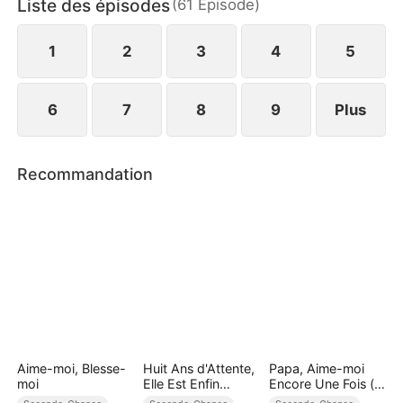
Liste des épisodes
(
61
Épisode
)
Ou sera-t-il à jamais détruit ?
1
2
3
4
5
6
7
8
9
Plus
Recommandation
Aime-moi, Blesse-
Huit Ans d'Attente,
Papa, Aime-moi
moi
Elle Est Enfin
Encore Une Fois (
Mienne
Doublé )