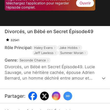
Ouvrir
téléchargez l'application pour regarder
l'épisode complet.
Divorcés, un Bébé en Secret Épisode49
32541
Rôle Principal:
Haley Evans
Jake Hobbs
Jeff Lawless
Summer Moran
Genre:
Seconde Chance
Divorcés, un Bébé en Secret Épisode49. Lucie
Sauvage, une héritière cachée, épouse Adrien
Bernard, un homme déchiré entre amour et
méfiance. Sous les apparences d'un mariage
parfait se cachent des secrets, des blessures
profondes et des trahisons inattendues. Quand les
Partager
:
fantômes du passé resurgissent et que les vérités
éclatent, leur amour survivra-t-il aux mensonges...