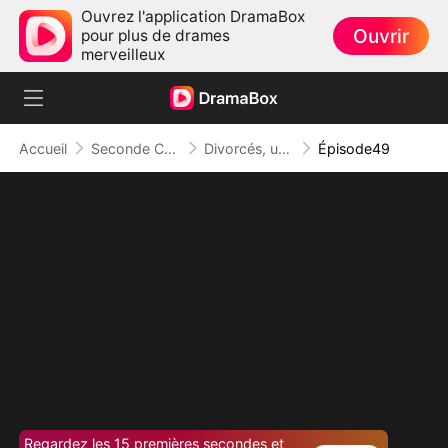
Ouvrez l'application DramaBox
Ouvrir
pour plus de drames
merveilleux
Accueil
Seconde Chance
Divorcés, un Bébé en Secret
Épisode49
Regardez les 15 premières secondes et