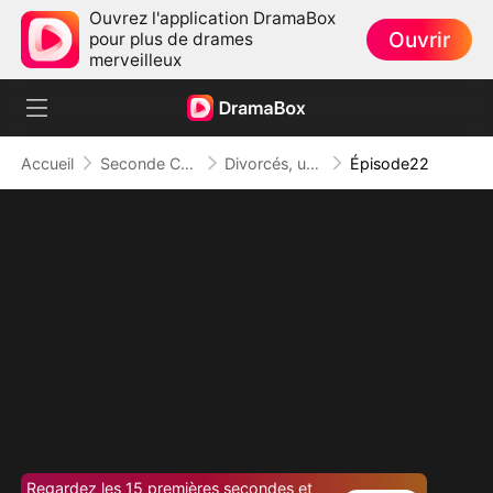
Ouvrez l'application DramaBox
Ouvrir
pour plus de drames
merveilleux
Accueil
Seconde Chance
Divorcés, un Bébé en Secret
Épisode22
Regardez les 15 premières secondes et