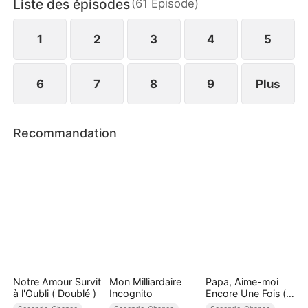
Liste des épisodes
(
61
Épisode
)
Ou sera-t-il à jamais détruit ?
1
2
3
4
5
6
7
8
9
Plus
Recommandation
Notre Amour Survit
Mon Milliardaire
Papa, Aime-moi
à l'Oubli ( Doublé )
Incognito
Encore Une Fois (
Doublé )