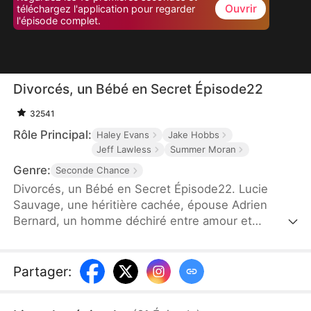
Ouvrir
téléchargez l'application pour regarder
l'épisode complet.
Divorcés, un Bébé en Secret Épisode22
32541
Rôle Principal:
Haley Evans
Jake Hobbs
Jeff Lawless
Summer Moran
Genre:
Seconde Chance
Divorcés, un Bébé en Secret Épisode22. Lucie
Sauvage, une héritière cachée, épouse Adrien
Bernard, un homme déchiré entre amour et
méfiance. Sous les apparences d'un mariage
parfait se cachent des secrets, des blessures
profondes et des trahisons inattendues. Quand les
Partager
:
fantômes du passé resurgissent et que les vérités
éclatent, leur amour survivra-t-il aux mensonges...