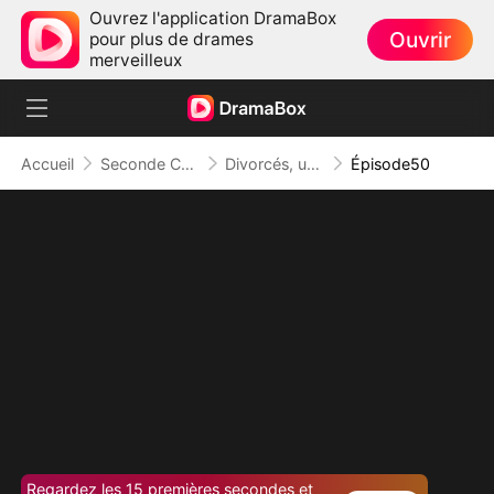
Ouvrez l'application DramaBox
Ouvrir
pour plus de drames
merveilleux
Accueil
Seconde Chance
Divorcés, un Bébé en Secret
Épisode50
Regardez les 15 premières secondes et