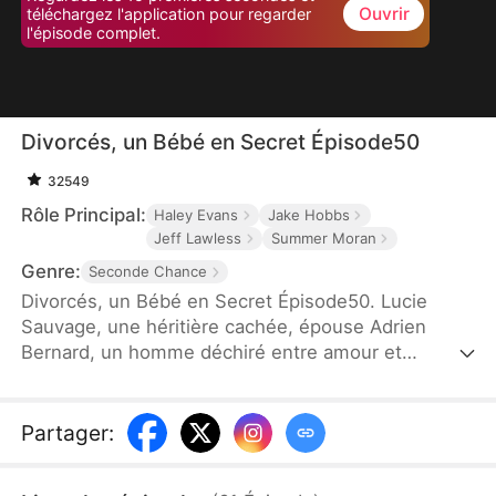
Ouvrir
téléchargez l'application pour regarder
l'épisode complet.
Divorcés, un Bébé en Secret Épisode50
32549
Rôle Principal:
Haley Evans
Jake Hobbs
Jeff Lawless
Summer Moran
Genre:
Seconde Chance
Divorcés, un Bébé en Secret Épisode50. Lucie
Sauvage, une héritière cachée, épouse Adrien
Bernard, un homme déchiré entre amour et
méfiance. Sous les apparences d'un mariage
parfait se cachent des secrets, des blessures
profondes et des trahisons inattendues. Quand les
Partager
:
fantômes du passé resurgissent et que les vérités
éclatent, leur amour survivra-t-il aux mensonges...