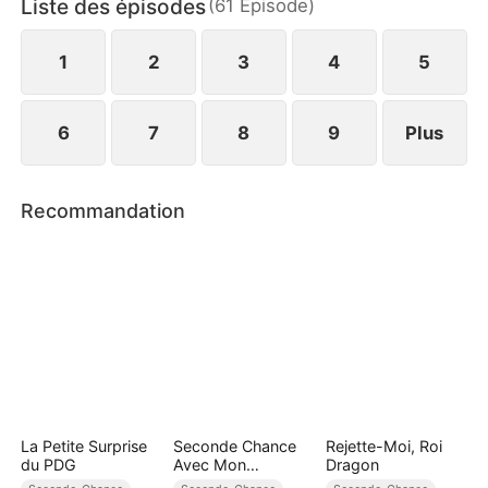
Liste des épisodes
(
61
Épisode
)
Ou sera-t-il à jamais détruit ?
1
2
3
4
5
6
7
8
9
Plus
Recommandation
La Petite Surprise
Seconde Chance
Rejette-Moi, Roi
du PDG
Avec Mon
Dragon
Milliardaire