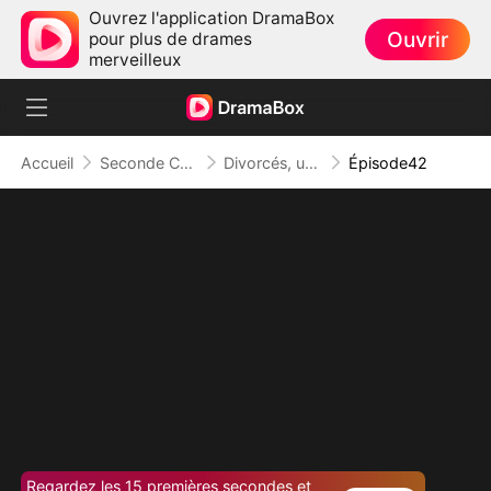
Ouvrez l'application DramaBox
Ouvrir
pour plus de drames
merveilleux
Accueil
Seconde Chance
Divorcés, un Bébé en Secret
Épisode42
Regardez les 15 premières secondes et