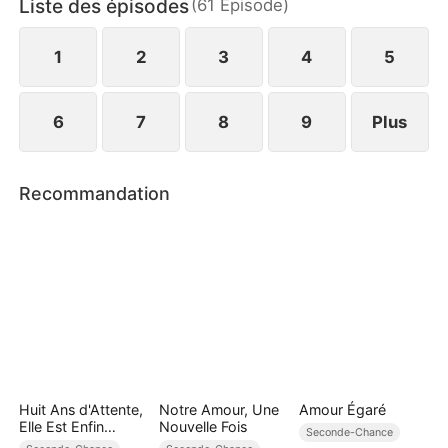
Liste des épisodes
(
61
Épisode
)
Ou sera-t-il à jamais détruit ?
1
2
3
4
5
6
7
8
9
Plus
Recommandation
Huit Ans d'Attente,
Notre Amour, Une
Amour Égaré
Elle Est Enfin
Nouvelle Fois
Seconde-Chance
Mienne