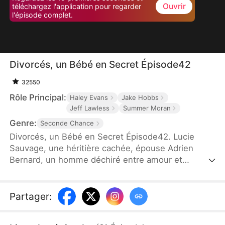
Ouvrir
téléchargez l'application pour regarder
l'épisode complet.
Divorcés, un Bébé en Secret Épisode42
32550
Rôle Principal:
Haley Evans
Jake Hobbs
Jeff Lawless
Summer Moran
Genre:
Seconde Chance
Divorcés, un Bébé en Secret Épisode42. Lucie
Sauvage, une héritière cachée, épouse Adrien
Bernard, un homme déchiré entre amour et
méfiance. Sous les apparences d'un mariage
parfait se cachent des secrets, des blessures
profondes et des trahisons inattendues. Quand les
Partager
:
fantômes du passé resurgissent et que les vérités
éclatent, leur amour survivra-t-il aux mensonges...