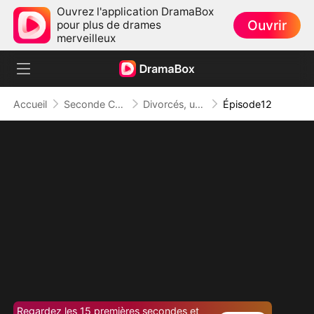
Ouvrez l'application DramaBox
Ouvrir
pour plus de drames
merveilleux
Accueil
Seconde Chance
Divorcés, un Bébé en Secret
Épisode12
Regardez les 15 premières secondes et