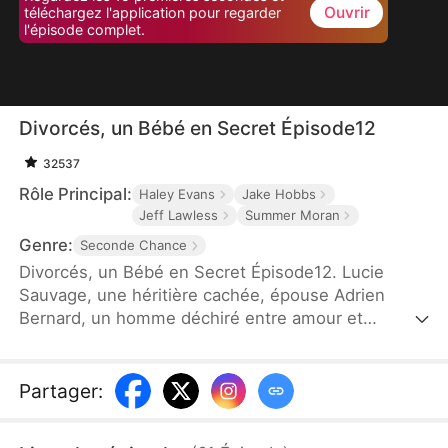
Ouvrir
téléchargez l'application pour regarder
l'épisode complet.
Divorcés, un Bébé en Secret Épisode12
32537
Rôle Principal:
Haley Evans
Jake Hobbs
Jeff Lawless
Summer Moran
Genre:
Seconde Chance
Divorcés, un Bébé en Secret Épisode12. Lucie
Sauvage, une héritière cachée, épouse Adrien
Bernard, un homme déchiré entre amour et
méfiance. Sous les apparences d'un mariage
parfait se cachent des secrets, des blessures
profondes et des trahisons inattendues. Quand les
Partager
:
fantômes du passé resurgissent et que les vérités
éclatent, leur amour survivra-t-il aux mensonges...