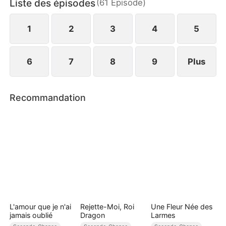
Liste des épisodes
(
61
Épisode
)
Ou sera-t-il à jamais détruit ?
1
2
3
4
5
6
7
8
9
Plus
Recommandation
L'amour que je n'ai
Rejette-Moi, Roi
Une Fleur Née des
jamais oublié
Dragon
Larmes