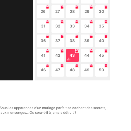
26
27
28
29
30
31
32
33
34
35
36
37
38
39
40
41
42
43
44
45
46
47
48
49
50
Sous les apparences d'un mariage parfait se cachent des secrets,
aux mensonges... Ou sera-t-il à jamais détruit ?