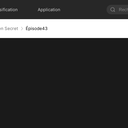
sification
Application
en Secret
Épisode43