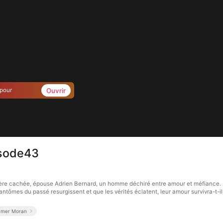
Ouvrir
 pour
isode43
ière cachée, épouse Adrien Bernard, un homme déchiré entre amour et méfiance. 
tômes du passé resurgissent et que les vérités éclatent, leur amour survivra-t-il 
mer Moran