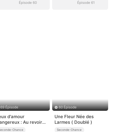
Épisode 60
Épisode 61
69 Épisode
60 Épisode
eux d'amour
Une Fleur Née des
angereux : Au revoir
Larmes ( Doublé )
our de bon
Seconde-Chance
Seconde-Chance