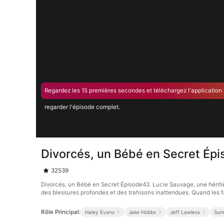
Regardez les 15 premières secondes et téléchargez l'application
regarder l'épisode complet.
Divorcés, un Bébé en Secret Ép
32539
Divorcés, un Bébé en Secret Épisode43. Lucie Sauvage, une hérit
des blessures profondes et des trahisons inattendues. Quand les fan
Rôle Principal:
Haley Evans
Jake Hobbs
Jeff Lawless
Sum