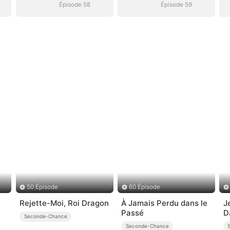
Épisode 58
Épisode 59
50 Épisode
60 Épisode
Rejette-Moi, Roi Dragon
À Jamais Perdu dans le
J
Passé
D
Seconde-Chance
p
Seconde-Chance