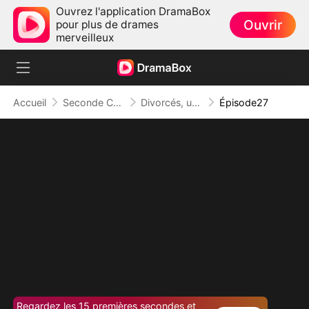
Ouvrez l'application DramaBox
Ouvrir
pour plus de drames
merveilleux
Accueil
Seconde Chance
Divorcés, un Bébé en Secret
Épisode27
Regardez les 15 premières secondes et