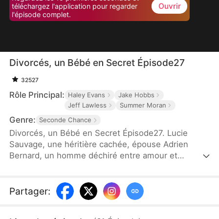
Ouvrir
téléchargez l'application pour regarder
l'épisode complet.
Divorcés, un Bébé en Secret Épisode27
32527
Rôle Principal:
Haley Evans
Jake Hobbs
Jeff Lawless
Summer Moran
Genre:
Seconde Chance
Divorcés, un Bébé en Secret Épisode27. Lucie
Sauvage, une héritière cachée, épouse Adrien
Bernard, un homme déchiré entre amour et
méfiance. Sous les apparences d'un mariage
parfait se cachent des secrets, des blessures
profondes et des trahisons inattendues. Quand les
Partager
:
fantômes du passé resurgissent et que les vérités
éclatent, leur amour survivra-t-il aux mensonges...