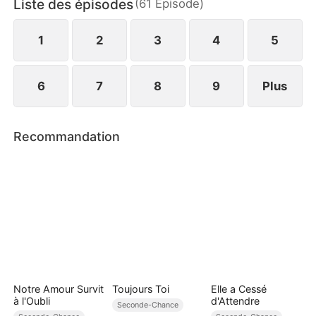
Liste des épisodes
(
61
Épisode
)
Ou sera-t-il à jamais détruit ?
1
2
3
4
5
6
7
8
9
Plus
Recommandation
Notre Amour Survit
Toujours Toi
Elle a Cessé
à l'Oubli
d'Attendre
Seconde-Chance