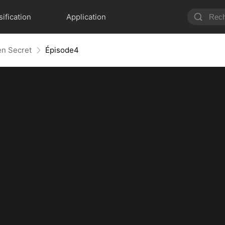
sification
Application
en Secret
Épisode4