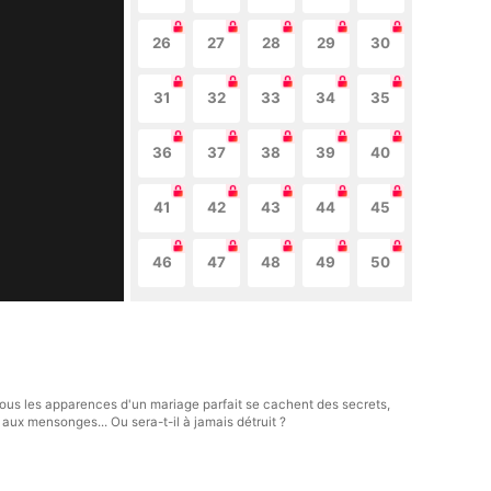
26
27
28
29
30
31
32
33
34
35
36
37
38
39
40
41
42
43
44
45
46
47
48
49
50
ous les apparences d'un mariage parfait se cachent des secrets,
aux mensonges... Ou sera-t-il à jamais détruit ?