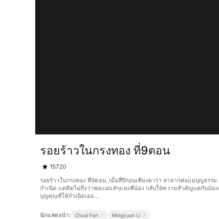
รอยร้าวในกรงทอง ที่9ตอน
15720
รอยร้าวในกรงทอง ที่9ตอน. เมื่อสี่ปีก่อนเพียงดารา ลาจากพ่อแม่บุญธรรม
กำเนิด แต่คิดไม่ถึงว่าพ่อแม่แท้ๆและพี่น้อง กลับให้ความสำคัญแค่กับน
บุญคุณที่ให้กำเนิดเธอ...
นักแสดงนำ:
Chuqi Fan
Mingyuan Li