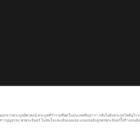
 ออกจากตระกูลอัศวพงษ์ ตระกูลที่ร่ำรวยที่สุดในประเทศอินธารา กลับไปยังตระกูลโชติอุไรวง
้องสาวบุญธรรม พรพระจันทร์ ไม่สนใจและเมินเฉยเธอ แถมเธอยังถูกพรพระจันทร์ใส่ร้ายจนต้อ