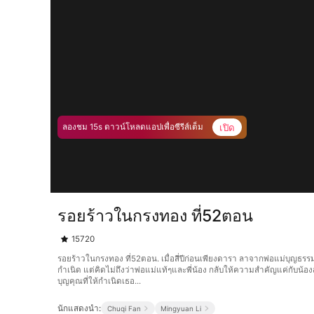
เปิด
ลองชม 15s ดาวน์โหลดแอปเพื่อซีรีส์เต็ม
รอยร้าวในกรงทอง ที่52ตอน
15720
รอยร้าวในกรงทอง ที่52ตอน. เมื่อสี่ปีก่อนเพียงดารา ลาจากพ่อแม่บุญธรร
กำเนิด แต่คิดไม่ถึงว่าพ่อแม่แท้ๆและพี่น้อง กลับให้ความสำคัญแค่กับน
บุญคุณที่ให้กำเนิดเธอ...
นักแสดงนำ:
Chuqi Fan
Mingyuan Li