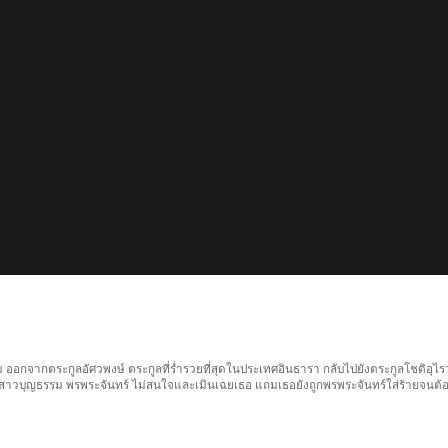
ม ออกจากตระกูลอัศวพงษ์ ตระกูลที่ร่ำรวยที่สุดในประเทศอินธารา กลับไปยังตระกูลโชติอุไร
้องสาวบุญธรรม พรพระจันทร์ ไม่สนใจและเมินเฉยเธอ แถมเธอยังถูกพรพระจันทร์ใส่ร้ายจนต้อ