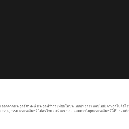
ม ออกจากตระกูลอัศวพงษ์ ตระกูลที่ร่ำรวยที่สุดในประเทศอินธารา กลับไปยังตระกูลโชติอุไร
้องสาวบุญธรรม พรพระจันทร์ ไม่สนใจและเมินเฉยเธอ แถมเธอยังถูกพรพระจันทร์ใส่ร้ายจนต้อ