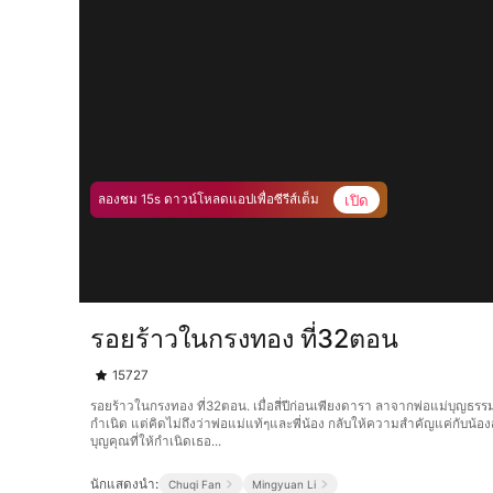
เปิด
ลองชม 15s ดาวน์โหลดแอปเพื่อซีรีส์เต็ม
รอยร้าวในกรงทอง ที่32ตอน
15727
รอยร้าวในกรงทอง ที่32ตอน. เมื่อสี่ปีก่อนเพียงดารา ลาจากพ่อแม่บุญธรร
กำเนิด แต่คิดไม่ถึงว่าพ่อแม่แท้ๆและพี่น้อง กลับให้ความสำคัญแค่กับน
บุญคุณที่ให้กำเนิดเธอ...
นักแสดงนำ:
Chuqi Fan
Mingyuan Li