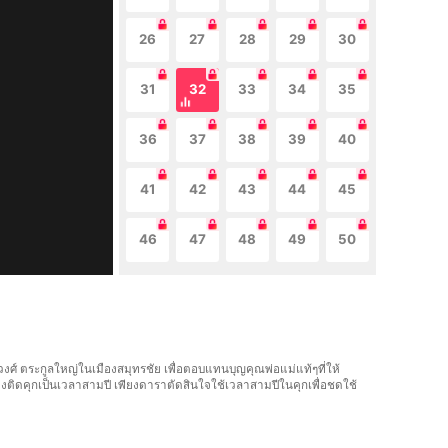
26
27
28
29
30
31
32
33
34
35
36
37
38
39
40
41
42
43
44
45
46
47
48
49
50
วงศ์ ตระกูลใหญ่ในเมืองสมุทรชัย เพื่อตอบแทนบุญคุณพ่อแม่แท้ๆที่ให้
งติดคุกเป็นเวลาสามปี เพียงดาราตัดสินใจใช้เวลาสามปีในคุกเพื่อชดใช้