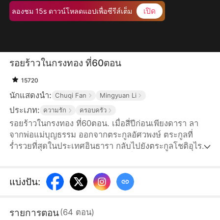
เปิด
ลองชม 15s ดาวน์โหลดแอปเพื่อซีรีส์เต็ม
รอยร้าวในกรงทอง ที่60ตอน
15720
นักแสดงนำ:
Chuqi Fan
Mingyuan Li
ประเภท:
ความรัก
ครอบครัว
รอยร้าวในกรงทอง ที่60ตอน. เมื่อสี่ปีก่อนเพียงดารา ลา
จากพ่อแม่บุญธรรม ออกจากตระกูลอัศวพงษ์ ตระกูลที่
ร่ำรวยที่สุดในประเทศอินธารา กลับไปยังตระกูลโชติอุไร
วงศ์ ตระกูลใหญ่ในเมืองสมุทรชัย เพื่อตอบแทนบุญคุณพ่อ
แม่แท้ๆที่ให้กำเนิด แต่คิดไม่ถึงว่าพ่อแม่แท้ๆและพี่น้อง
กลับให้ความสำคัญแค่กับน้องสาวบุญธรรม พรพระจันทร์
แบ่งปัน
:
ไม่สนใจและเมินเฉยเธอ แถมเธอยังถูกพรพระจันทร์ใส่ร้าย
จนต้องติดคุกเป็นเวลาสามปี เพียงดาราตัดสินใจใช้เวลา
รายการตอน
(
64
ตอน
)
สามปีในคุกเพื่อชดใช้บุญคุณที่ให้กำเนิดเธอ...