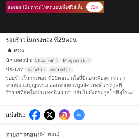
เปิด
ลองชม 15s ดาวน์โหลดแอปเพื่อซีรีส์เต็ม
รอยร้าวในกรงทอง ที่29ตอน
15720
นักแสดงนำ:
Chuqi Fan
Mingyuan Li
ประเภท:
ความรัก
ครอบครัว
รอยร้าวในกรงทอง ที่29ตอน. เมื่อสี่ปีก่อนเพียงดารา ลา
จากพ่อแม่บุญธรรม ออกจากตระกูลอัศวพงษ์ ตระกูลที่
ร่ำรวยที่สุดในประเทศอินธารา กลับไปยังตระกูลโชติอุไร
วงศ์ ตระกูลใหญ่ในเมืองสมุทรชัย เพื่อตอบแทนบุญคุณพ่อ
แม่แท้ๆที่ให้กำเนิด แต่คิดไม่ถึงว่าพ่อแม่แท้ๆและพี่น้อง
กลับให้ความสำคัญแค่กับน้องสาวบุญธรรม พรพระจันทร์
แบ่งปัน
:
ไม่สนใจและเมินเฉยเธอ แถมเธอยังถูกพรพระจันทร์ใส่ร้าย
จนต้องติดคุกเป็นเวลาสามปี เพียงดาราตัดสินใจใช้เวลา
รายการตอน
(
64
ตอน
)
สามปีในคุกเพื่อชดใช้บุญคุณที่ให้กำเนิดเธอ...