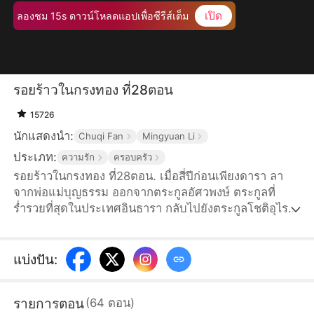
เปิด
ลองชม 15s ดาวน์โหลดแอปเพื่อซีรีส์เต็ม
รอยร้าวในกรงทอง ที่28ตอน
15726
นักแสดงนำ:
Chuqi Fan
Mingyuan Li
ประเภท:
ความรัก
ครอบครัว
รอยร้าวในกรงทอง ที่28ตอน. เมื่อสี่ปีก่อนเพียงดารา ลา
จากพ่อแม่บุญธรรม ออกจากตระกูลอัศวพงษ์ ตระกูลที่
ร่ำรวยที่สุดในประเทศอินธารา กลับไปยังตระกูลโชติอุไร
วงศ์ ตระกูลใหญ่ในเมืองสมุทรชัย เพื่อตอบแทนบุญคุณพ่อ
แม่แท้ๆที่ให้กำเนิด แต่คิดไม่ถึงว่าพ่อแม่แท้ๆและพี่น้อง
กลับให้ความสำคัญแค่กับน้องสาวบุญธรรม พรพระจันทร์
แบ่งปัน
:
ไม่สนใจและเมินเฉยเธอ แถมเธอยังถูกพรพระจันทร์ใส่ร้าย
จนต้องติดคุกเป็นเวลาสามปี เพียงดาราตัดสินใจใช้เวลา
รายการตอน
(
64
ตอน
)
สามปีในคุกเพื่อชดใช้บุญคุณที่ให้กำเนิดเธอ...