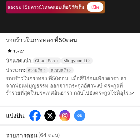
เปิด
ลองชม 15s ดาวน์โหลดแอปเพื่อซีรีส์เต็ม
รอยร้าวในกรงทอง ที่50ตอน
15727
นักแสดงนำ:
Chuqi Fan
Mingyuan Li
ประเภท:
ความรัก
ครอบครัว
รอยร้าวในกรงทอง ที่50ตอน. เมื่อสี่ปีก่อนเพียงดารา ลา
จากพ่อแม่บุญธรรม ออกจากตระกูลอัศวพงษ์ ตระกูลที่
ร่ำรวยที่สุดในประเทศอินธารา กลับไปยังตระกูลโชติอุไร
วงศ์ ตระกูลใหญ่ในเมืองสมุทรชัย เพื่อตอบแทนบุญคุณพ่อ
แม่แท้ๆที่ให้กำเนิด แต่คิดไม่ถึงว่าพ่อแม่แท้ๆและพี่น้อง
กลับให้ความสำคัญแค่กับน้องสาวบุญธรรม พรพระจันทร์
แบ่งปัน
:
ไม่สนใจและเมินเฉยเธอ แถมเธอยังถูกพรพระจันทร์ใส่ร้าย
จนต้องติดคุกเป็นเวลาสามปี เพียงดาราตัดสินใจใช้เวลา
รายการตอน
(
64
ตอน
)
สามปีในคุกเพื่อชดใช้บุญคุณที่ให้กำเนิดเธอ...