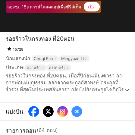
เปิด
ลองชม 15s ดาวน์โหลดแอปเพื่อซีรีส์เต็ม
รอยร้าวในกรงทอง ที่20ตอน
15728
นักแสดงนำ:
Chuqi Fan
Mingyuan Li
ประเภท:
ความรัก
ครอบครัว
รอยร้าวในกรงทอง ที่20ตอน. เมื่อสี่ปีก่อนเพียงดารา ลา
จากพ่อแม่บุญธรรม ออกจากตระกูลอัศวพงษ์ ตระกูลที่
ร่ำรวยที่สุดในประเทศอินธารา กลับไปยังตระกูลโชติอุไร
วงศ์ ตระกูลใหญ่ในเมืองสมุทรชัย เพื่อตอบแทนบุญคุณพ่อ
แม่แท้ๆที่ให้กำเนิด แต่คิดไม่ถึงว่าพ่อแม่แท้ๆและพี่น้อง
กลับให้ความสำคัญแค่กับน้องสาวบุญธรรม พรพระจันทร์
แบ่งปัน
:
ไม่สนใจและเมินเฉยเธอ แถมเธอยังถูกพรพระจันทร์ใส่ร้าย
จนต้องติดคุกเป็นเวลาสามปี เพียงดาราตัดสินใจใช้เวลา
รายการตอน
(
64
ตอน
)
สามปีในคุกเพื่อชดใช้บุญคุณที่ให้กำเนิดเธอ...