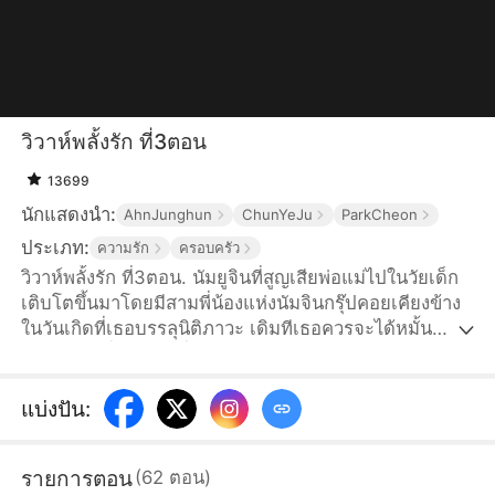
วิวาห์พลั้งรัก ที่3ตอน
13699
นักแสดงนำ:
AhnJunghun
ChunYeJu
ParkCheon
ประเภท:
ความรัก
ครอบครัว
วิวาห์พลั้งรัก ที่3ตอน. นัมยูจินที่สูญเสียพ่อแม่ไปในวัยเด็ก
เติบโตขึ้นมาโดยมีสามพี่น้องแห่งนัมจินกรุ๊ปคอยเคียงข้าง
ในวันเกิดที่เธอบรรลุนิติภาวะ เดิมทีเธอควรจะได้หมั้น
หมายกับหนึ่งในสามพี่น้อง ทว่านัมซูอา ลูกสาวตัวจริงของ
ตระกูลนัมที่พลัดพรากไปนานหลายปีจู่ๆ ก็กลับมาบ้าน
ทำให้ยูจินค่อยๆ ถูกพี่ชายทั้งสามตีตัวออกห่างด้วยหัวใจที่
แบ่งปัน
:
แหลกสลาย เธอจึงตัดสินใจแต่งงานแบบปุบปับกับฮาจีฮุน
ทายาทฮาวอนกรุ๊ปที่แอบรักเธอข้างเดียวมานานหลายปี พี่
รายการตอน
(
62
ตอน
)
ชายทั้งสามคิดว่ายูจินใช้คำโกหกเพื่อเรียกร้องความสนใจ