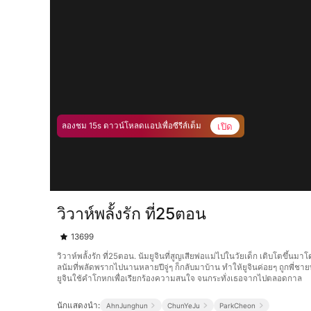
เปิด
ลองชม 15s ดาวน์โหลดแอปเพื่อซีรีส์เต็ม
วิวาห์พลั้งรัก ที่25ตอน
13699
วิวาห์พลั้งรัก ที่25ตอน. นัมยูจินที่สูญเสียพ่อแม่ไปในวัยเด็ก เติบโตขึ้น
ลนัมที่พลัดพรากไปนานหลายปีจู่ๆ ก็กลับมาบ้าน ทำให้ยูจินค่อยๆ ถูกพี่ช
ยูจินใช้คำโกหกเพื่อเรียกร้องความสนใจ จนกระทั่งเธอจากไปตลอดกาล
นักแสดงนำ:
AhnJunghun
ChunYeJu
ParkCheon