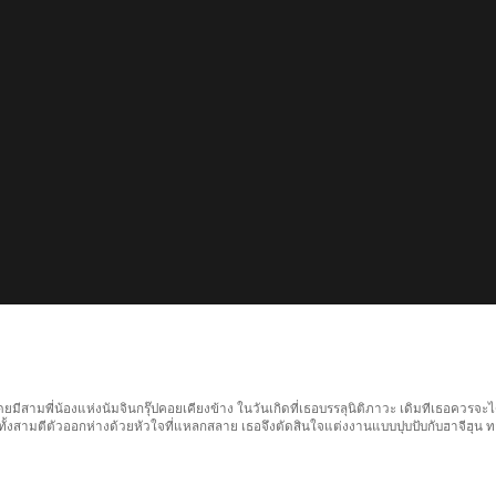
มาโดยมีสามพี่น้องแห่งนัมจินกรุ๊ปคอยเคียงข้าง ในวันเกิดที่เธอบรรลุนิติภาวะ เดิมทีเธอควร
ายทั้งสามตีตัวออกห่างด้วยหัวใจที่แหลกสลาย เธอจึงตัดสินใจแต่งงานแบบปุบปับกับฮาจีฮุน