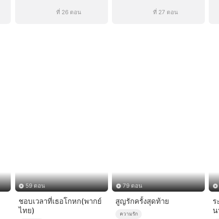
ที่ 26 ตอน
ที่ 27 ตอน
59 ตอน
79 ตอน
า
ชอบเวลาที่เธอโกหก(พากย์
สูญรักครั้งสุดท้าย
ร
ไทย)
น
ความรัก