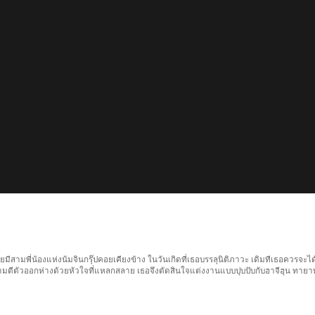
มาโดยมีสามพี่น้องแห่งนัมจินกรุ๊ปคอยเคียงข้าง ในวันเกิดที่เธอบรรลุนิติภาวะ เดิมทีเธอควรจ
้งสามตีตัวออกห่างด้วยหัวใจที่แหลกสลาย เธอจึงตัดสินใจแต่งงานแบบปุบปับกับฮาจีฮุน ทายา