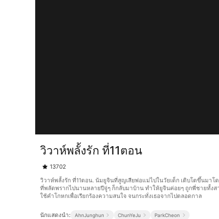
วิวาห์พลั้งรัก ที่11ตอน
13702
วิวาห์พลั้งรัก ที่11ตอน. นัมยูจินที่สูญเสียพ่อแม่ไปในวัยเด็ก เติบโตขึ้น
ที่พลัดพรากไปนานหลายปีจู่ๆ ก็กลับมาบ้าน ทำให้ยูจินค่อยๆ ถูกพี่ชายทั
ใช้คำโกหกเพื่อเรียกร้องความสนใจ จนกระทั่งเธอจากไปตลอดกาล
นักแสดงนำ:
AhnJunghun
ChunYeJu
ParkCheon