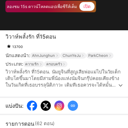
เปิด
ลองชม 15s ดาวน์โหลดแอปเพื่อซีรีส์เต็ม
วิวาห์พลั้งรัก ที่15ตอน
13700
นักแสดงนำ:
AhnJunghun
ChunYeJu
ParkCheon
ประเภท:
ความรัก
ครอบครัว
วิวาห์พลั้งรัก ที่15ตอน. นัมยูจินที่สูญเสียพ่อแม่ไปในวัยเด็ก
เติบโตขึ้นมาโดยมีสามพี่น้องแห่งนัมจินกรุ๊ปคอยเคียงข้าง
ในวันเกิดที่เธอบรรลุนิติภาวะ เดิมทีเธอควรจะได้หมั้น
หมายกับหนึ่งในสามพี่น้อง ทว่านัมซูอา ลูกสาวตัวจริงของ
ตระกูลนัมที่พลัดพรากไปนานหลายปีจู่ๆ ก็กลับมาบ้าน
ทำให้ยูจินค่อยๆ ถูกพี่ชายทั้งสามตีตัวออกห่างด้วยหัวใจที่
แบ่งปัน
:
แหลกสลาย เธอจึงตัดสินใจแต่งงานแบบปุบปับกับฮาจีฮุน
ทายาทฮาวอนกรุ๊ปที่แอบรักเธอข้างเดียวมานานหลายปี พี่
รายการตอน
(
62
ตอน
)
ชายทั้งสามคิดว่ายูจินใช้คำโกหกเพื่อเรียกร้องความสนใจ