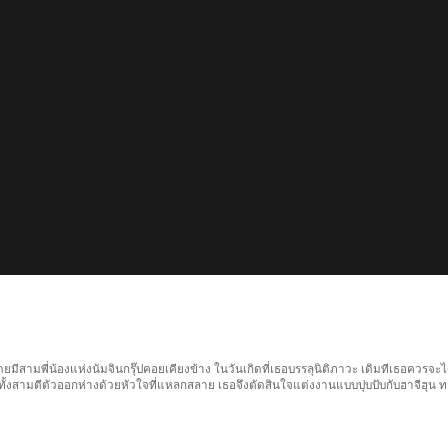
มาโดยมีสามพี่น้องแห่งนัมจินกรุ๊ปคอยเคียงข้าง ในวันเกิดที่เธอบรรลุนิติภาวะ เดิมทีเธอควร
ายทั้งสามตีตัวออกห่างด้วยหัวใจที่แหลกสลาย เธอจึงตัดสินใจแต่งงานแบบปุบปับกับฮาจีฮุน