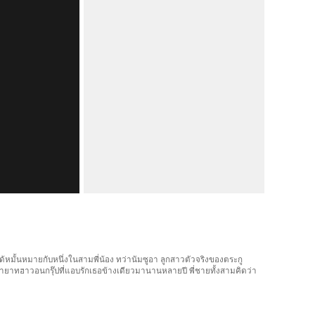
จะได้หมั้นหมายกับหนึ่งในสามพี่น้อง ทว่านัมซูอา ลูกสาวตัวจริงของตระกู
 ทายาทฮาวอนกรุ๊ปที่แอบรักเธอข้างเดียวมานานหลายปี พี่ชายทั้งสามคิดว่า