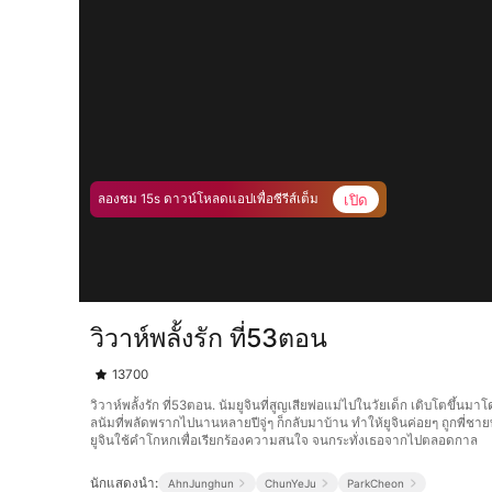
เปิด
ลองชม 15s ดาวน์โหลดแอปเพื่อซีรีส์เต็ม
วิวาห์พลั้งรัก ที่53ตอน
13700
วิวาห์พลั้งรัก ที่53ตอน. นัมยูจินที่สูญเสียพ่อแม่ไปในวัยเด็ก เติบโตขึ้น
ลนัมที่พลัดพรากไปนานหลายปีจู่ๆ ก็กลับมาบ้าน ทำให้ยูจินค่อยๆ ถูกพี่ช
ยูจินใช้คำโกหกเพื่อเรียกร้องความสนใจ จนกระทั่งเธอจากไปตลอดกาล
นักแสดงนำ:
AhnJunghun
ChunYeJu
ParkCheon