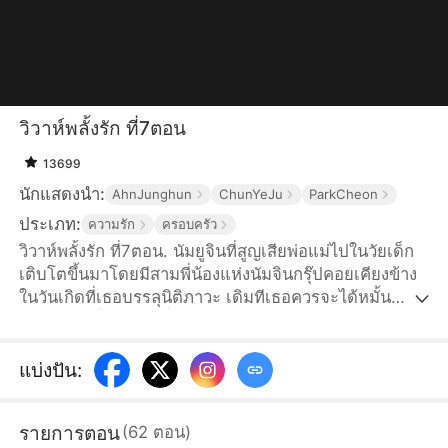
วิวาห์พลั้งรัก ที่7ตอน
13699
นักแสดงนำ:
AhnJunghun
ChunYeJu
ParkCheon
ประเภท:
ความรัก
ครอบครัว
วิวาห์พลั้งรัก ที่7ตอน. นัมยูจินที่สูญเสียพ่อแม่ไปในวัยเด็ก
เติบโตขึ้นมาโดยมีสามพี่น้องแห่งนัมจินกรุ๊ปคอยเคียงข้าง
ในวันเกิดที่เธอบรรลุนิติภาวะ เดิมทีเธอควรจะได้หมั้น
หมายกับหนึ่งในสามพี่น้อง ทว่านัมซูอา ลูกสาวตัวจริงของ
ตระกูลนัมที่พลัดพรากไปนานหลายปีจู่ๆ ก็กลับมาบ้าน
ทำให้ยูจินค่อยๆ ถูกพี่ชายทั้งสามตีตัวออกห่างด้วยหัวใจที่
แบ่งปัน
:
แหลกสลาย เธอจึงตัดสินใจแต่งงานแบบปุบปับกับฮาจีฮุน
ทายาทฮาวอนกรุ๊ปที่แอบรักเธอข้างเดียวมานานหลายปี พี่
รายการตอน
(
62
ตอน
)
ชายทั้งสามคิดว่ายูจินใช้คำโกหกเพื่อเรียกร้องความสนใจ