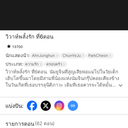
วิวาห์พลั้งรัก ที่6ตอน
13700
นักแสดงนำ:
AhnJunghun
ChunYeJu
ParkCheon
ประเภท:
ความรัก
ครอบครัว
วิวาห์พลั้งรัก ที่6ตอน. นัมยูจินที่สูญเสียพ่อแม่ไปในวัยเด็ก
เติบโตขึ้นมาโดยมีสามพี่น้องแห่งนัมจินกรุ๊ปคอยเคียงข้าง
ในวันเกิดที่เธอบรรลุนิติภาวะ เดิมทีเธอควรจะได้หมั้น
หมายกับหนึ่งในสามพี่น้อง ทว่านัมซูอา ลูกสาวตัวจริงของ
ตระกูลนัมที่พลัดพรากไปนานหลายปีจู่ๆ ก็กลับมาบ้าน
ทำให้ยูจินค่อยๆ ถูกพี่ชายทั้งสามตีตัวออกห่างด้วยหัวใจที่
แบ่งปัน
:
แหลกสลาย เธอจึงตัดสินใจแต่งงานแบบปุบปับกับฮาจีฮุน
ทายาทฮาวอนกรุ๊ปที่แอบรักเธอข้างเดียวมานานหลายปี พี่
รายการตอน
(
62
ตอน
)
ชายทั้งสามคิดว่ายูจินใช้คำโกหกเพื่อเรียกร้องความสนใจ