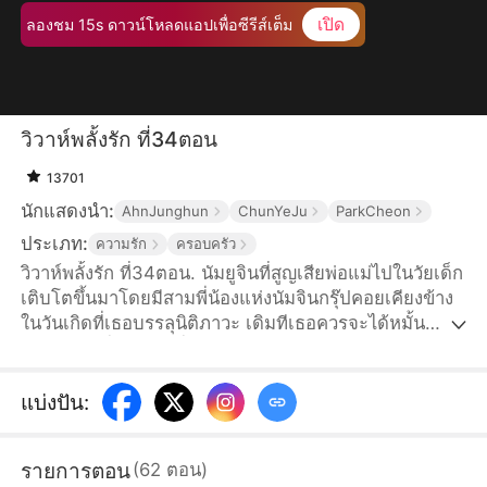
เปิด
ลองชม 15s ดาวน์โหลดแอปเพื่อซีรีส์เต็ม
วิวาห์พลั้งรัก ที่34ตอน
13701
นักแสดงนำ:
AhnJunghun
ChunYeJu
ParkCheon
ประเภท:
ความรัก
ครอบครัว
วิวาห์พลั้งรัก ที่34ตอน. นัมยูจินที่สูญเสียพ่อแม่ไปในวัยเด็ก
เติบโตขึ้นมาโดยมีสามพี่น้องแห่งนัมจินกรุ๊ปคอยเคียงข้าง
ในวันเกิดที่เธอบรรลุนิติภาวะ เดิมทีเธอควรจะได้หมั้น
หมายกับหนึ่งในสามพี่น้อง ทว่านัมซูอา ลูกสาวตัวจริงของ
ตระกูลนัมที่พลัดพรากไปนานหลายปีจู่ๆ ก็กลับมาบ้าน
ทำให้ยูจินค่อยๆ ถูกพี่ชายทั้งสามตีตัวออกห่างด้วยหัวใจที่
แบ่งปัน
:
แหลกสลาย เธอจึงตัดสินใจแต่งงานแบบปุบปับกับฮาจีฮุน
ทายาทฮาวอนกรุ๊ปที่แอบรักเธอข้างเดียวมานานหลายปี พี่
รายการตอน
(
62
ตอน
)
ชายทั้งสามคิดว่ายูจินใช้คำโกหกเพื่อเรียกร้องความสนใจ