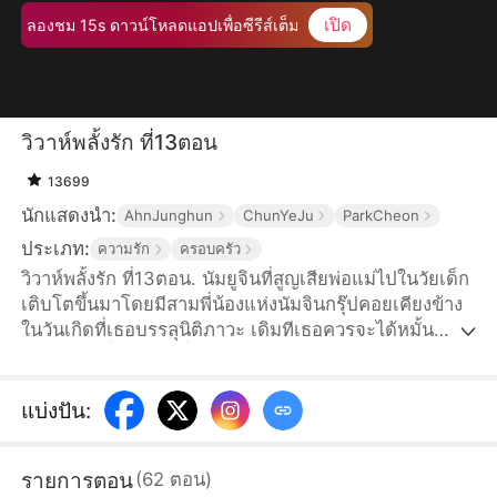
เปิด
ลองชม 15s ดาวน์โหลดแอปเพื่อซีรีส์เต็ม
วิวาห์พลั้งรัก ที่13ตอน
13699
นักแสดงนำ:
AhnJunghun
ChunYeJu
ParkCheon
ประเภท:
ความรัก
ครอบครัว
วิวาห์พลั้งรัก ที่13ตอน. นัมยูจินที่สูญเสียพ่อแม่ไปในวัยเด็ก
เติบโตขึ้นมาโดยมีสามพี่น้องแห่งนัมจินกรุ๊ปคอยเคียงข้าง
ในวันเกิดที่เธอบรรลุนิติภาวะ เดิมทีเธอควรจะได้หมั้น
หมายกับหนึ่งในสามพี่น้อง ทว่านัมซูอา ลูกสาวตัวจริงของ
ตระกูลนัมที่พลัดพรากไปนานหลายปีจู่ๆ ก็กลับมาบ้าน
ทำให้ยูจินค่อยๆ ถูกพี่ชายทั้งสามตีตัวออกห่างด้วยหัวใจที่
แบ่งปัน
:
แหลกสลาย เธอจึงตัดสินใจแต่งงานแบบปุบปับกับฮาจีฮุน
ทายาทฮาวอนกรุ๊ปที่แอบรักเธอข้างเดียวมานานหลายปี พี่
รายการตอน
(
62
ตอน
)
ชายทั้งสามคิดว่ายูจินใช้คำโกหกเพื่อเรียกร้องความสนใจ