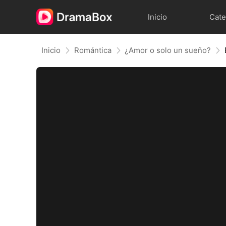
Inicio
Cate
Inicio
Romántica
¿Amor o solo un sueño?