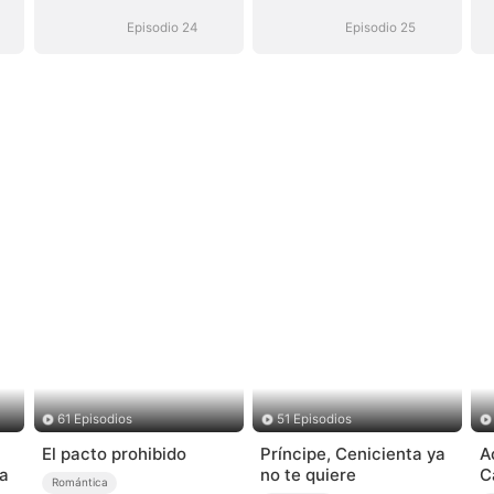
Episodio 24
Episodio 25
61 Episodios
51 Episodios
El pacto prohibido
Príncipe, Cenicienta ya
A
a
no te quiere
C
Romántica