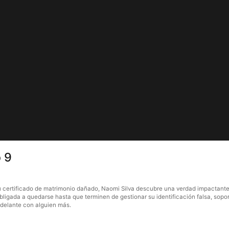
 9
u certificado de matrimonio dañado, Naomi Silva descubre una verdad impactante: 
obligada a quedarse hasta que terminen de gestionar su identificación falsa, s
adelante con alguien más.