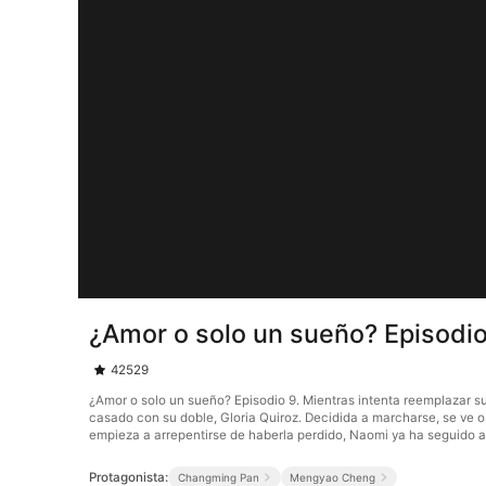
¿Amor o solo un sueño? Episodio
42529
¿Amor o solo un sueño? Episodio 9. Mientras intenta reemplazar s
casado con su doble, Gloria Quiroz. Decidida a marcharse, se ve 
empieza a arrepentirse de haberla perdido, Naomi ya ha seguido 
Protagonista:
Changming Pan
Mengyao Cheng