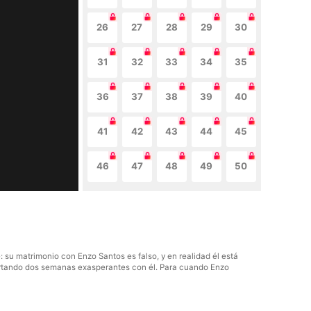
26
27
28
29
30
31
32
33
34
35
36
37
38
39
40
41
42
43
44
45
46
47
48
49
50
su matrimonio con Enzo Santos es falso, y en realidad él está
oportando dos semanas exasperantes con él. Para cuando Enzo