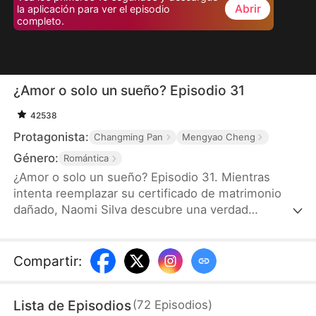
Abrir
la aplicación para ver el episodio
completo.
¿Amor o solo un sueño? Episodio 31
42538
Protagonista:
Changming Pan
Mengyao Cheng
Género:
Romántica
¿Amor o solo un sueño? Episodio 31. Mientras
intenta reemplazar su certificado de matrimonio
dañado, Naomi Silva descubre una verdad
impactante: su matrimonio con Enzo Santos es
falso, y en realidad él está casado con su doble,
Gloria Quiroz. Decidida a marcharse, se ve obligada
Compartir
:
a quedarse hasta que terminen de gestionar su
identificación falsa, soportando dos semanas
Lista de Episodios
(
72
Episodios
)
exasperantes con él. Para cuando Enzo empieza a