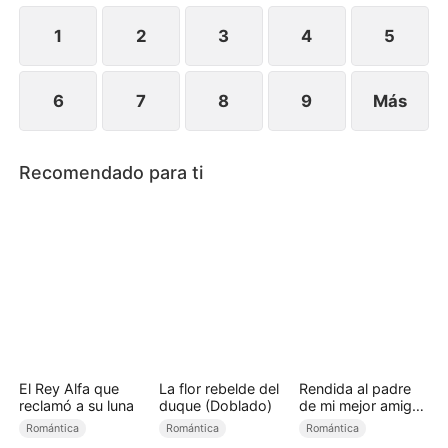
arrepentirse de haberla perdido, Naomi ya ha
seguido adelante con alguien más.
1
2
3
4
5
6
7
8
9
Más
Recomendado para ti
El Rey Alfa que
La flor rebelde del
Rendida al padre
reclamó a su luna
duque (Doblado)
de mi mejor amiga
(Doblado)
Romántica
Romántica
Romántica