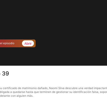
Abrir
el episodio
o 39
su certificado de matrimonio dañado, Naomi Silva descubre una verdad impactante:
obligada a quedarse hasta que terminen de gestionar su identificación falsa, s
adelante con alguien más.