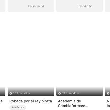
Episodio 54
Episodio 55
50 Episodios
53 Episodios
de
Robada por el rey pirata
Academia de
N
Cambiaformas:
l
Romántica