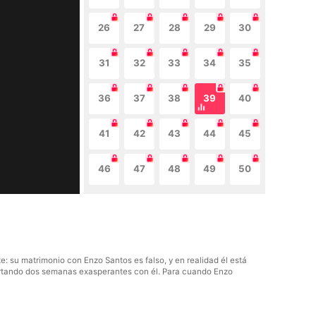
26
27
28
29
30
31
32
33
34
35
36
37
38
39
40
41
42
43
44
45
46
47
48
49
50
 su matrimonio con Enzo Santos es falso, y en realidad él está
oportando dos semanas exasperantes con él. Para cuando Enzo