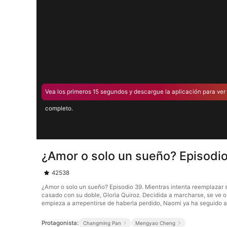
Vea los primeros 15 segundos y descargue la aplicación para ver 
completo.
¿Amor o solo un sueño? Episodi
42538
¿Amor o solo un sueño? Episodio 39. Mientras intenta reemplazar 
casado con su doble, Gloria Quiroz. Decidida a marcharse, se ve 
empieza a arrepentirse de haberla perdido, Naomi ya ha seguido 
Protagonista:
Changming Pan
Mengyao Cheng