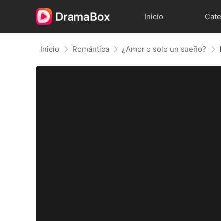
Inicio
Cate
Inicio
Romántica
¿Amor o solo un sueño?