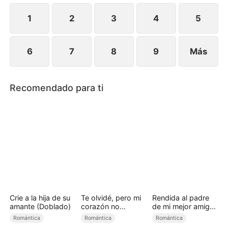
arrepentirse de haberla perdido, Naomi ya ha
seguido adelante con alguien más.
1
2
3
4
5
6
7
8
9
Más
Recomendado para ti
Crie a la hija de su
Te olvidé, pero mi
Rendida al padre
amante (Doblado)
corazón no
de mi mejor amiga
(Doblado)
(Doblado)
Romántica
Romántica
Romántica