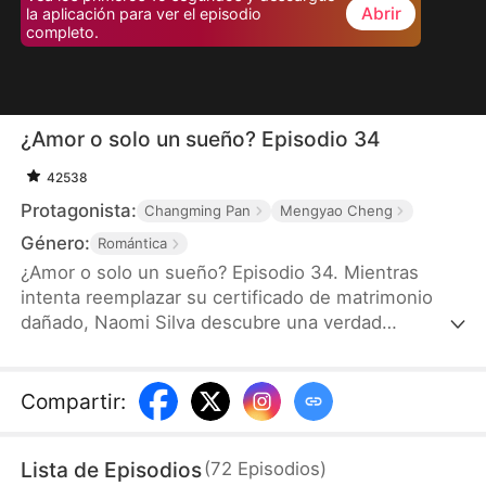
Abrir
la aplicación para ver el episodio
completo.
¿Amor o solo un sueño? Episodio 34
42538
Protagonista:
Changming Pan
Mengyao Cheng
Género:
Romántica
¿Amor o solo un sueño? Episodio 34. Mientras
intenta reemplazar su certificado de matrimonio
dañado, Naomi Silva descubre una verdad
impactante: su matrimonio con Enzo Santos es
falso, y en realidad él está casado con su doble,
Gloria Quiroz. Decidida a marcharse, se ve obligada
Compartir
:
a quedarse hasta que terminen de gestionar su
identificación falsa, soportando dos semanas
Lista de Episodios
(
72
Episodios
)
exasperantes con él. Para cuando Enzo empieza a