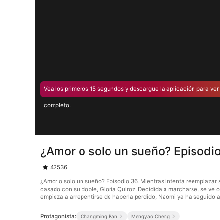
Vea los primeros 15 segundos y descargue la aplicación para ver 
completo.
¿Amor o solo un sueño? Episodi
42536
¿Amor o solo un sueño? Episodio 36. Mientras intenta reemplazar 
casado con su doble, Gloria Quiroz. Decidida a marcharse, se ve 
empieza a arrepentirse de haberla perdido, Naomi ya ha seguido 
Protagonista:
Changming Pan
Mengyao Cheng