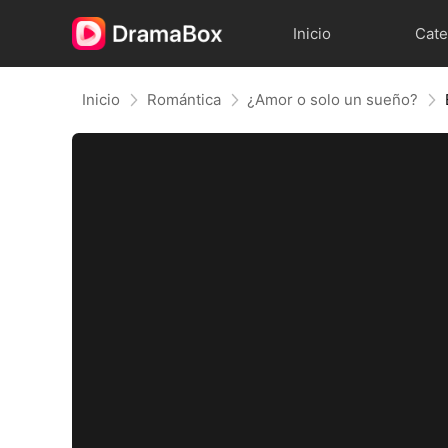
Inicio
Cate
Inicio
Romántica
¿Amor o solo un sueño?