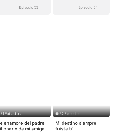
Episodio 53
Episodio 54
51 Episodios
52 Episodios
e enamoré del padre
Mi destino siempre
illonario de mi amiga
fuiste tú