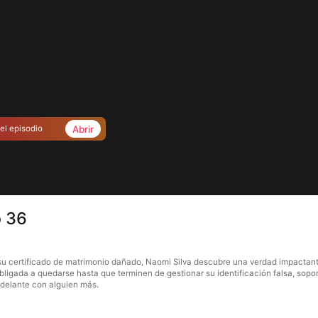
Abrir
el episodio
o 36
su certificado de matrimonio dañado, Naomi Silva descubre una verdad impactante:
obligada a quedarse hasta que terminen de gestionar su identificación falsa, s
adelante con alguien más.