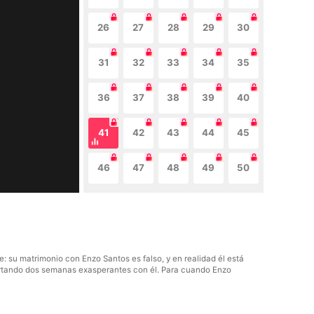
26
27
28
29
30
31
32
33
34
35
36
37
38
39
40
41
42
43
44
45
46
47
48
49
50
 su matrimonio con Enzo Santos es falso, y en realidad él está
oportando dos semanas exasperantes con él. Para cuando Enzo