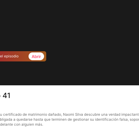
Abrir
el episodio
 41
su certificado de matrimonio dañado, Naomi Silva descubre una verdad impactante:
obligada a quedarse hasta que terminen de gestionar su identificación falsa, s
adelante con alguien más.