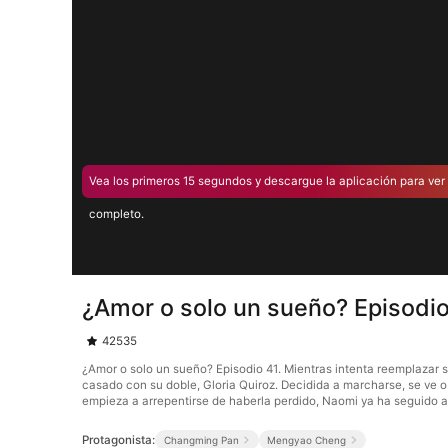
Vea los primeros 15 segundos y descargue la aplicación para ver 
completo.
¿Amor o solo un sueño? Episodio
42535
¿Amor o solo un sueño? Episodio 41. Mientras intenta reemplazar 
casado con su doble, Gloria Quiroz. Decidida a marcharse, se ve 
empieza a arrepentirse de haberla perdido, Naomi ya ha seguido 
Protagonista:
Changming Pan
Mengyao Cheng