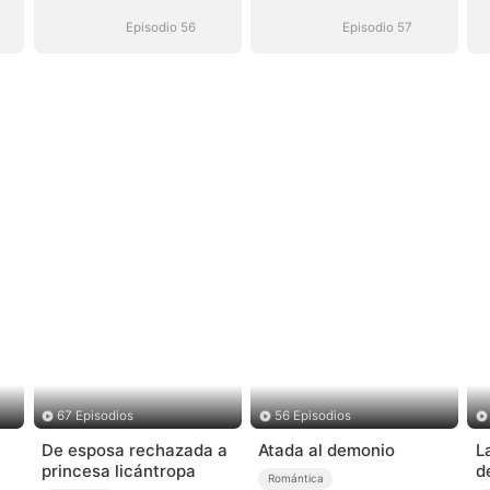
Episodio 56
Episodio 57
67 Episodios
56 Episodios
De esposa rechazada a
Atada al demonio
L
princesa licántropa
d
Romántica