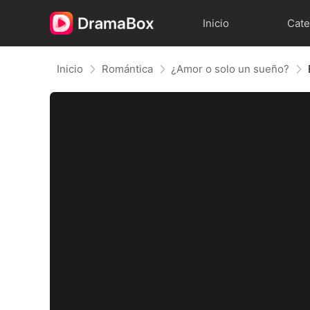
Inicio
Cate
Inicio
Romántica
¿Amor o solo un sueño?