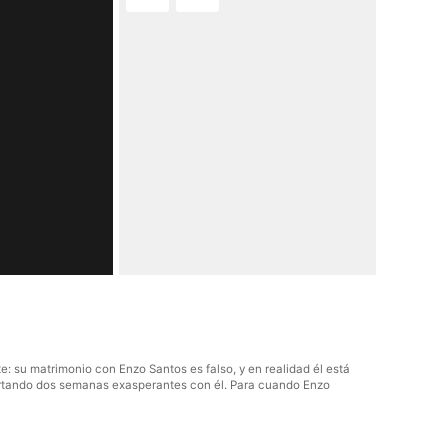
 su matrimonio con Enzo Santos es falso, y en realidad él está
oportando dos semanas exasperantes con él. Para cuando Enzo