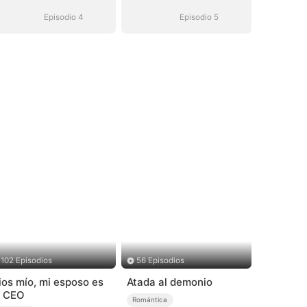
Episodio 4
Episodio 5
102 Episodios
56 Episodios
ios mío, mi esposo es
Atada al demonio
l CEO
Romántica