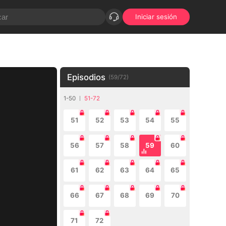
Iniciar sesión
Episodios
(
59
/
72
)
1-50
51-72
51
52
53
54
55
56
57
58
59
60
61
62
63
64
65
66
67
68
69
70
71
72