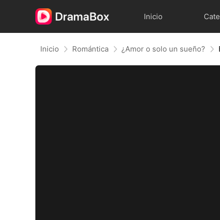
Inicio
Cate
Inicio
Romántica
¿Amor o solo un sueño?