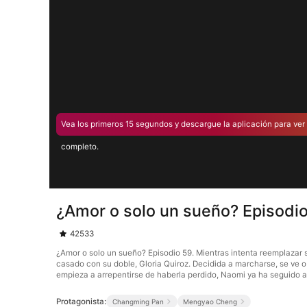
Vea los primeros 15 segundos y descargue la aplicación para ver 
completo.
¿Amor o solo un sueño? Episodi
42533
¿Amor o solo un sueño? Episodio 59. Mientras intenta reemplazar 
casado con su doble, Gloria Quiroz. Decidida a marcharse, se ve 
empieza a arrepentirse de haberla perdido, Naomi ya ha seguido 
Protagonista:
Changming Pan
Mengyao Cheng