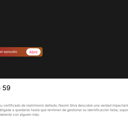
Abrir
el episodio
o 59
su certificado de matrimonio dañado, Naomi Silva descubre una verdad impactante:
obligada a quedarse hasta que terminen de gestionar su identificación falsa, s
adelante con alguien más.