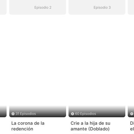
Episodio 2
Episodio 3
31 Episodios
60 Episodios
La corona de la
Crie a la hija de su
D
redención
amante (Doblado)
e