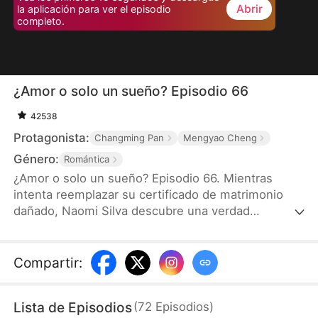
Abrir
la aplicación para ver el episodio
completo.
¿Amor o solo un sueño? Episodio 66
42538
Protagonista:
Changming Pan
Mengyao Cheng
Género:
Romántica
¿Amor o solo un sueño? Episodio 66. Mientras
intenta reemplazar su certificado de matrimonio
dañado, Naomi Silva descubre una verdad
impactante: su matrimonio con Enzo Santos es
falso, y en realidad él está casado con su doble,
Gloria Quiroz. Decidida a marcharse, se ve obligada
Compartir
:
a quedarse hasta que terminen de gestionar su
identificación falsa, soportando dos semanas
Lista de Episodios
(
72
Episodios
)
exasperantes con él. Para cuando Enzo empieza a