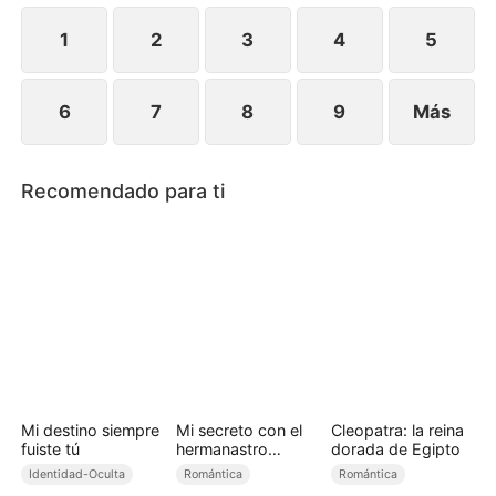
arrepentirse de haberla perdido, Naomi ya ha
seguido adelante con alguien más.
1
2
3
4
5
6
7
8
9
Más
Recomendado para ti
Mi destino siempre
Mi secreto con el
Cleopatra: la reina
fuiste tú
hermanastro
dorada de Egipto
equivocado
Identidad-Oculta
Romántica
Romántica