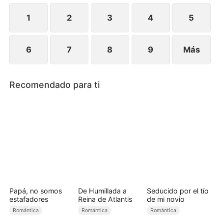
arrepentirse de haberla perdido, Naomi ya ha
seguido adelante con alguien más.
1
2
3
4
5
6
7
8
9
Más
Recomendado para ti
Papá, no somos
De Humillada a
Seducido por el tío
estafadores
Reina de Atlantis
de mi novio
Romántica
Romántica
Romántica