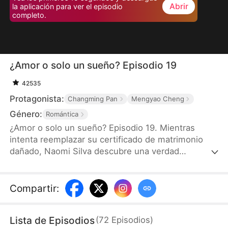
Abrir
la aplicación para ver el episodio
completo.
¿Amor o solo un sueño? Episodio 19
42535
Protagonista:
Changming Pan
Mengyao Cheng
Género:
Romántica
¿Amor o solo un sueño? Episodio 19. Mientras
intenta reemplazar su certificado de matrimonio
dañado, Naomi Silva descubre una verdad
impactante: su matrimonio con Enzo Santos es
falso, y en realidad él está casado con su doble,
Gloria Quiroz. Decidida a marcharse, se ve obligada
Compartir
:
a quedarse hasta que terminen de gestionar su
identificación falsa, soportando dos semanas
Lista de Episodios
(
72
Episodios
)
exasperantes con él. Para cuando Enzo empieza a