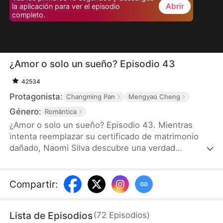
Abrir
la aplicación para ver el episodio
completo.
¿Amor o solo un sueño? Episodio 43
42534
Protagonista:
Changming Pan
Mengyao Cheng
Género:
Romántica
¿Amor o solo un sueño? Episodio 43. Mientras
intenta reemplazar su certificado de matrimonio
dañado, Naomi Silva descubre una verdad
impactante: su matrimonio con Enzo Santos es
falso, y en realidad él está casado con su doble,
Gloria Quiroz. Decidida a marcharse, se ve obligada
Compartir
:
a quedarse hasta que terminen de gestionar su
identificación falsa, soportando dos semanas
Lista de Episodios
(
72
Episodios
)
exasperantes con él. Para cuando Enzo empieza a