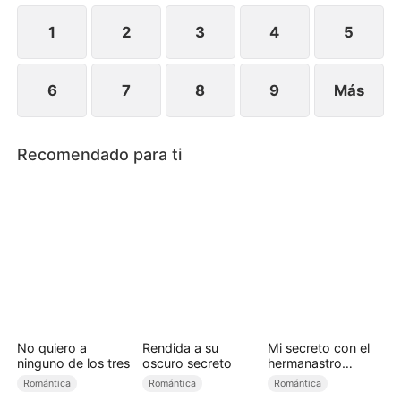
arrepentirse de haberla perdido, Naomi ya ha
seguido adelante con alguien más.
1
2
3
4
5
6
7
8
9
Más
Recomendado para ti
No quiero a
Rendida a su
Mi secreto con el
ninguno de los tres
oscuro secreto
hermanastro
equivocado
Romántica
Romántica
Romántica