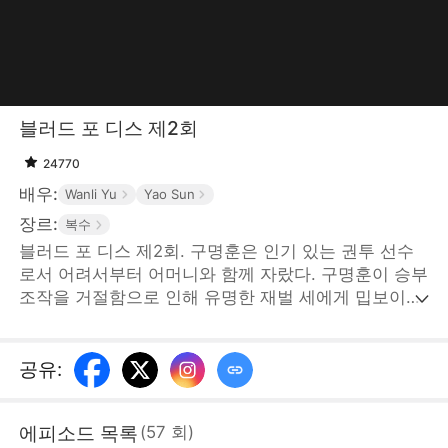
블러드 포 디스 제2회
24770
배우:
Wanli Yu
Yao Sun
장르:
복수
블러드 포 디스 제2회. 구명훈은 인기 있는 권투 선수
로서 어려서부터 어머니와 함께 자랐다. 구명훈이 승부
조작을 거절함으로 인해 유명한 재벌 세에게 밉보이고
구명훈의 어머니와 아내가 납치당하게 된다. 위급한 상
황에 그 남자가 나타났는데... STORYMATRIX
PTE.LTD
공유
:
에피소드 목록
(
57
회
)