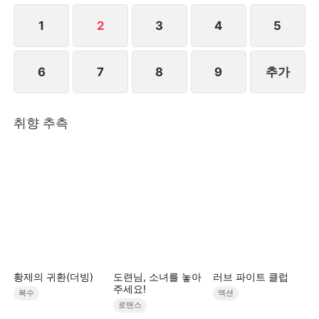
1
2
3
4
5
6
7
8
9
추가
취향 추측
황제의 귀환(더빙)
도련님, 소녀를 놓아
러브 파이트 클럽
주세요!
복수
액션
로맨스