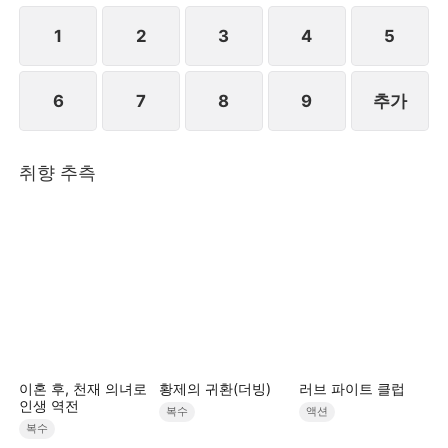
1
2
3
4
5
6
7
8
9
추가
취향 추측
이혼 후, 천재 의녀로
황제의 귀환(더빙)
러브 파이트 클럽
인생 역전
복수
액션
복수