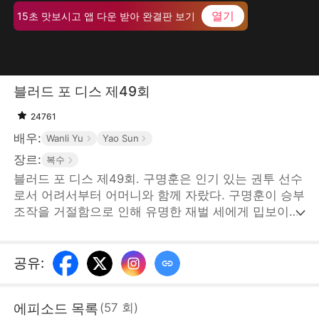
열기
15초 맛보시고 앱 다운 받아 완결판 보기
블러드 포 디스 제49회
24761
배우:
Wanli Yu
Yao Sun
장르:
복수
블러드 포 디스 제49회. 구명훈은 인기 있는 권투 선수
로서 어려서부터 어머니와 함께 자랐다. 구명훈이 승부
조작을 거절함으로 인해 유명한 재벌 세에게 밉보이고
구명훈의 어머니와 아내가 납치당하게 된다. 위급한 상
황에 그 남자가 나타났는데... STORYMATRIX
PTE.LTD
공유
:
에피소드 목록
(
57
회
)