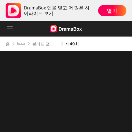
DramaBox 앱을 열고 더 많은 하
열기
이라이트 보기
홈
복수
블러드 포 디스
제49회