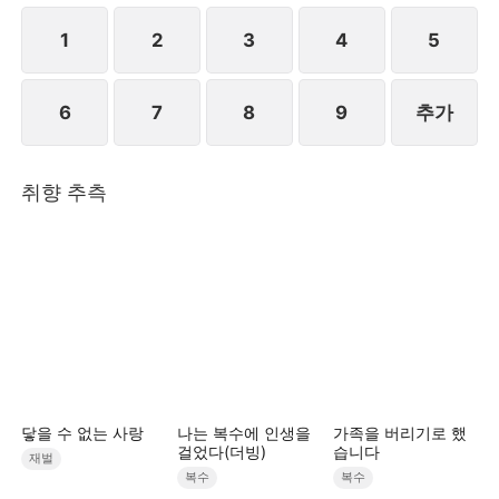
1
2
3
4
5
6
7
8
9
추가
취향 추측
닿을 수 없는 사랑
나는 복수에 인생을
가족을 버리기로 했
걸었다(더빙)
습니다
재벌
복수
복수