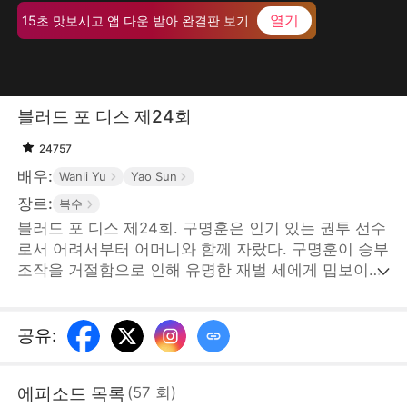
열기
15초 맛보시고 앱 다운 받아 완결판 보기
블러드 포 디스 제24회
24757
배우:
Wanli Yu
Yao Sun
장르:
복수
블러드 포 디스 제24회. 구명훈은 인기 있는 권투 선수
로서 어려서부터 어머니와 함께 자랐다. 구명훈이 승부
조작을 거절함으로 인해 유명한 재벌 세에게 밉보이고
구명훈의 어머니와 아내가 납치당하게 된다. 위급한 상
황에 그 남자가 나타났는데... STORYMATRIX
PTE.LTD
공유
:
에피소드 목록
(
57
회
)