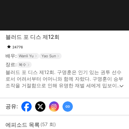
블러드 포 디스 제12회
24776
배우:
Wanli Yu
Yao Sun
장르:
복수
블러드 포 디스 제12회. 구명훈은 인기 있는 권투 선수
로서 어려서부터 어머니와 함께 자랐다. 구명훈이 승부
조작을 거절함으로 인해 유명한 재벌 세에게 밉보이고
구명훈의 어머니와 아내가 납치당하게 된다. 위급한 상
황에 그 남자가 나타났는데... STORYMATRIX
PTE.LTD
공유
:
에피소드 목록
(
57
회
)