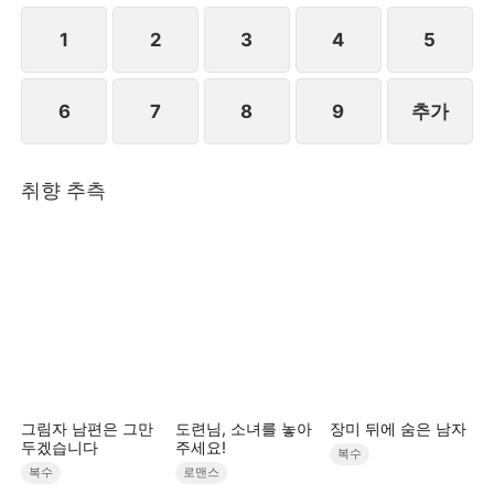
1
2
3
4
5
6
7
8
9
추가
취향 추측
그림자 남편은 그만
도련님, 소녀를 놓아
장미 뒤에 숨은 남자
두겠습니다
주세요!
복수
복수
로맨스