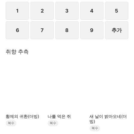
1
2
3
4
5
6
7
8
9
추가
취향 추측
황제의 귀환(더빙)
나를 먹은 쥐
새 날이 밝아오네(더
빙)
복수
복수
복수