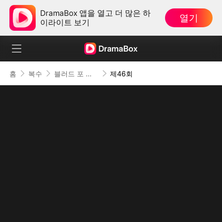
DramaBox 앱을 열고 더 많은 하
열기
이라이트 보기
홈
복수
블러드 포 디스
제46회