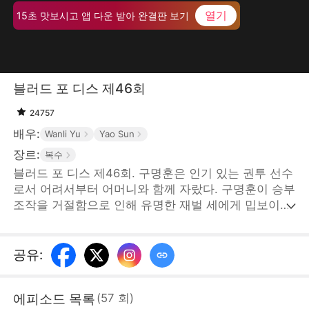
열기
15초 맛보시고 앱 다운 받아 완결판 보기
블러드 포 디스 제46회
24757
배우:
Wanli Yu
Yao Sun
장르:
복수
블러드 포 디스 제46회. 구명훈은 인기 있는 권투 선수
로서 어려서부터 어머니와 함께 자랐다. 구명훈이 승부
조작을 거절함으로 인해 유명한 재벌 세에게 밉보이고
구명훈의 어머니와 아내가 납치당하게 된다. 위급한 상
황에 그 남자가 나타났는데... STORYMATRIX
PTE.LTD
공유
:
에피소드 목록
(
57
회
)